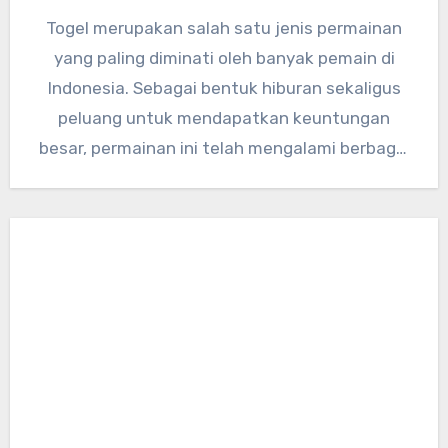
Togel merupakan salah satu jenis permainan
yang paling diminati oleh banyak pemain di
Indonesia. Sebagai bentuk hiburan sekaligus
peluang untuk mendapatkan keuntungan
besar, permainan ini telah mengalami berbagai
inovasi, terutama…