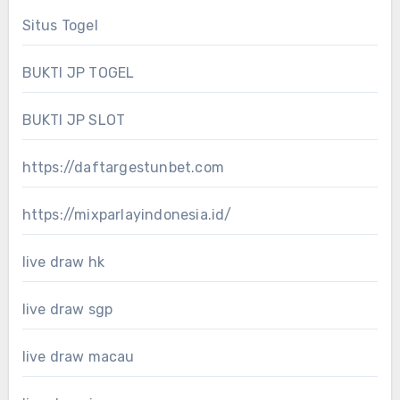
Situs Togel
BUKTI JP TOGEL
BUKTI JP SLOT
https://daftargestunbet.com
https://mixparlayindonesia.id/
live draw hk
live draw sgp
live draw macau