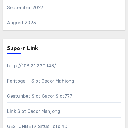
September 2023
August 2023
Suport Link
http://103.21.220.143/
Feritogel - Slot Gacor Mahjong
Gestunbet Slot Gacor Slot777
Link Slot Gacor Mahjong
GESTUNBET⚡️ Situs Toto 4D