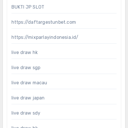
BUKTI JP SLOT
https://daftargestunbet.com
https://mixparlayindonesia.id/
live draw hk
live draw sgp
live draw macau
live draw japan
live draw sdy