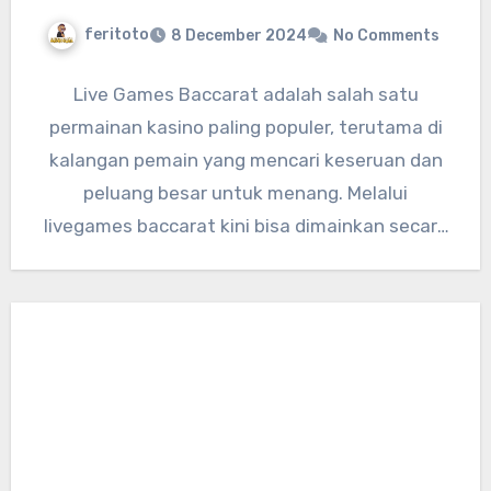
feritoto
8 December 2024
No Comments
Live Games Baccarat adalah salah satu
permainan kasino paling populer, terutama di
kalangan pemain yang mencari keseruan dan
peluang besar untuk menang. Melalui
livegames baccarat kini bisa dimainkan secara
online…