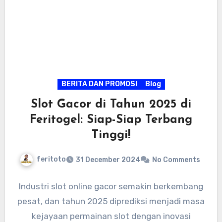
BERITA DAN PROMOSI
Blog
Slot Gacor di Tahun 2025 di
Feritogel: Siap-Siap Terbang
Tinggi!
feritoto
31 December 2024
No Comments
Industri slot online gacor semakin berkembang
pesat, dan tahun 2025 diprediksi menjadi masa
kejayaan permainan slot dengan inovasi