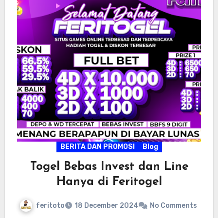
BERITA DAN PROMOSI
Blog
Togel Bebas Invest dan Line
Hanya di Feritogel
feritoto
18 December 2024
No Comments