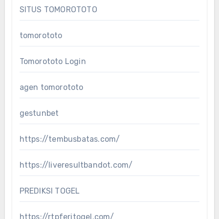
SITUS TOMOROTOTO
tomorototo
Tomorototo Login
agen tomorototo
gestunbet
https://tembusbatas.com/
https://liveresultbandot.com/
PREDIKSI TOGEL
https://rtpferitogel.com/