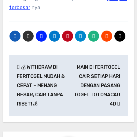
terbesar
nya
Post
💰 WITHDRAW DI
MAIN DI FERITOGEL
navigation
FERITOGEL MUDAH &
CAIR SETIAP HARI
CEPAT – MENANG
DENGAN PASANG
BESAR, CAIR TANPA
TOGEL TOTOMACAU
RIBET! 💰
4D