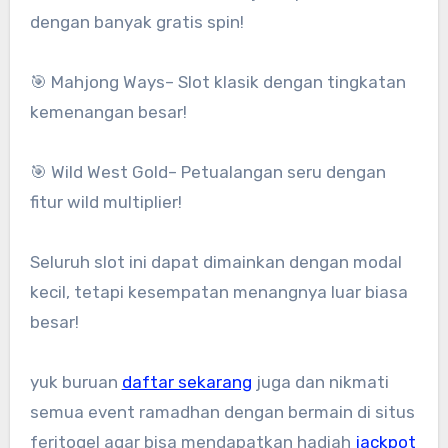
dengan banyak gratis spin!
🎯 Mahjong Ways– Slot klasik dengan tingkatan
kemenangan besar!
🎯 Wild West Gold– Petualangan seru dengan
fitur wild multiplier!
Seluruh slot ini dapat dimainkan dengan modal
kecil, tetapi kesempatan menangnya luar biasa
besar!
yuk buruan
daftar sekarang
juga dan nikmati
semua event ramadhan dengan bermain di situs
feritogel agar bisa mendapatkan hadiah
jackpot