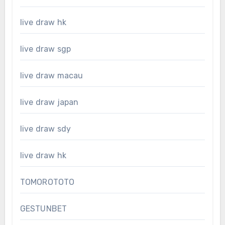
live draw hk
live draw sgp
live draw macau
live draw japan
live draw sdy
live draw hk
TOMOROTOTO
GESTUNBET