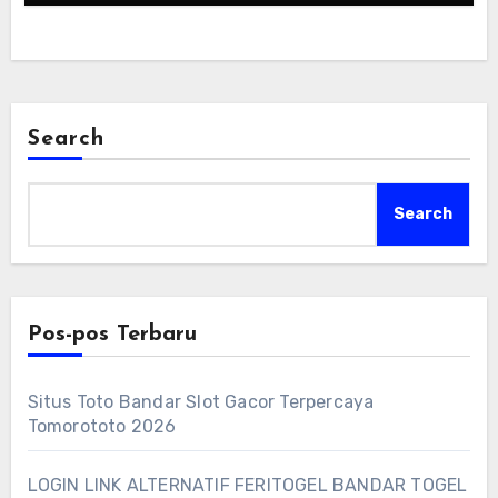
Search
Search
Pos-pos Terbaru
Situs Toto Bandar Slot Gacor Terpercaya
Tomorototo 2026
LOGIN LINK ALTERNATIF FERITOGEL BANDAR TOGEL