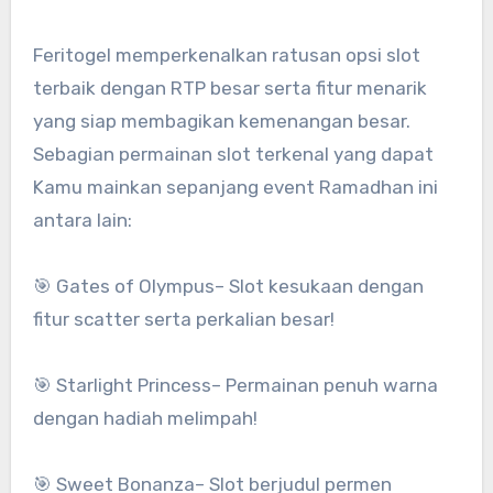
Feritogel memperkenalkan ratusan opsi slot
terbaik dengan RTP besar serta fitur menarik
yang siap membagikan kemenangan besar.
Sebagian permainan slot terkenal yang dapat
Kamu mainkan sepanjang event Ramadhan ini
antara lain:
🎯 Gates of Olympus– Slot kesukaan dengan
fitur scatter serta perkalian besar!
🎯 Starlight Princess– Permainan penuh warna
dengan hadiah melimpah!
🎯 Sweet Bonanza– Slot berjudul permen