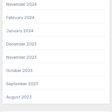
November 2024
February 2024
January 2024
December 2023
November 2023
October 2023
September 2023
August 2023