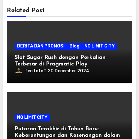
Related Post
BERITA DAN PROMOSI
Blog
NO LIMIT CITY
Slot Sugar Rush dengan Perkalian
Terbesar di Pragmatic Play
feritoto
20 December 2024
NO LIMIT CITY
Putaran Terakhir di Tahun Baru:
Keberuntungan dan Kesenangan dalam