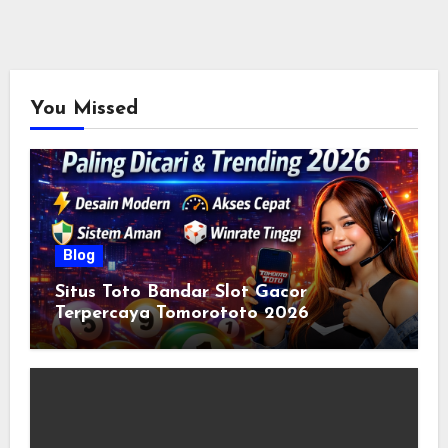
You Missed
Blog
Situs Toto Bandar Slot Gacor
Terpercaya Tomorototo 2026