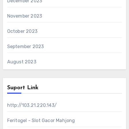
December 2023
November 2023
October 2023
September 2023
August 2023
Suport Link
http://103.21.220.143/
Feritogel - Slot Gacor Mahjong