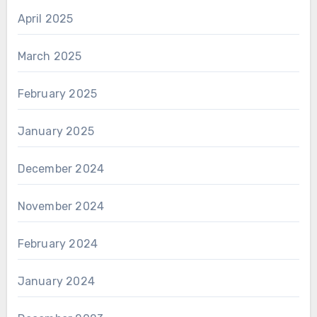
April 2025
March 2025
February 2025
January 2025
December 2024
November 2024
February 2024
January 2024