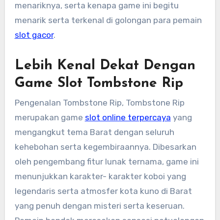
menariknya, serta kenapa game ini begitu
menarik serta terkenal di golongan para pemain
slot gacor
.
Lebih Kenal Dekat Dengan
Game Slot Tombstone Rip
Pengenalan Tombstone Rip, Tombstone Rip
merupakan game
slot online terpercaya
yang
mengangkut tema Barat dengan seluruh
kehebohan serta kegembiraannya. Dibesarkan
oleh pengembang fitur lunak ternama, game ini
menunjukkan karakter- karakter koboi yang
legendaris serta atmosfer kota kuno di Barat
yang penuh dengan misteri serta keseruan.