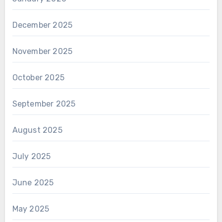
December 2025
November 2025
October 2025
September 2025
August 2025
July 2025
June 2025
May 2025