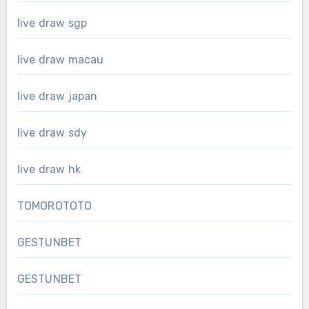
live draw sgp
live draw macau
live draw japan
live draw sdy
live draw hk
TOMOROTOTO
GESTUNBET
GESTUNBET