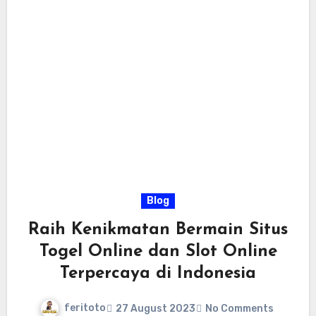
Blog
Raih Kenikmatan Bermain Situs
Togel Online dan Slot Online
Terpercaya di Indonesia
feritoto
27 August 2023
No Comments