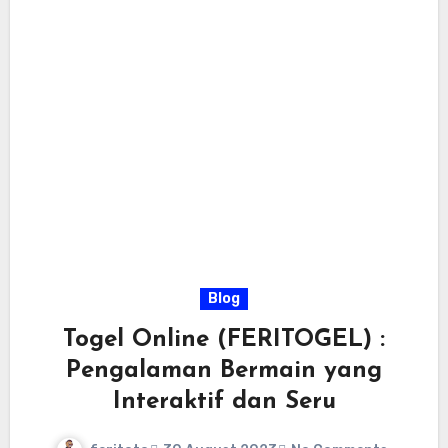
Blog
Togel Online (FERITOGEL) :
Pengalaman Bermain yang
Interaktif dan Seru