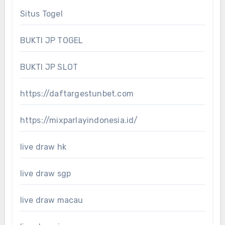
Situs Togel
BUKTI JP TOGEL
BUKTI JP SLOT
https://daftargestunbet.com
https://mixparlayindonesia.id/
live draw hk
live draw sgp
live draw macau