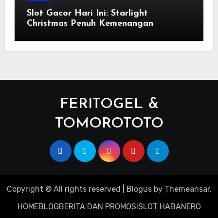
Slot Gacor Hari Ini: Starlight
Christmas Penuh Kemenangan
FERITOGEL &
TOMOROTOTO
Copyright © All rights reserved
|
Blogus
by
Themeansar
.
HOME
BLOG
BERITA DAN PROMOSI
SLOT HABANERO