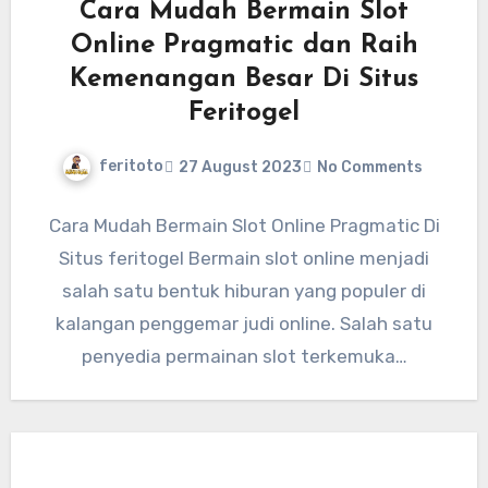
Cara Mudah Bermain Slot
Online Pragmatic dan Raih
Kemenangan Besar Di Situs
Feritogel
feritoto
27 August 2023
No Comments
Cara Mudah Bermain Slot Online Pragmatic Di
Situs feritogel Bermain slot online menjadi
salah satu bentuk hiburan yang populer di
kalangan penggemar judi online. Salah satu
penyedia permainan slot terkemuka…