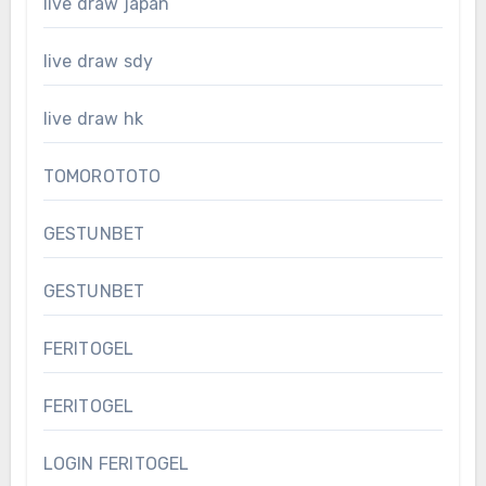
live draw japan
live draw sdy
live draw hk
TOMOROTOTO
GESTUNBET
GESTUNBET
FERITOGEL
FERITOGEL
LOGIN FERITOGEL