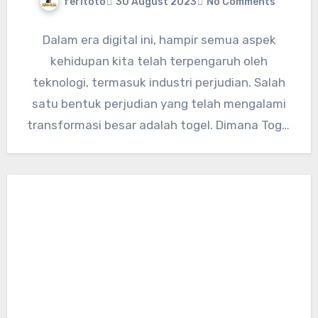
feritoto
30 August 2023
No Comments
Dalam era digital ini, hampir semua aspek
kehidupan kita telah terpengaruh oleh
teknologi, termasuk industri perjudian. Salah
satu bentuk perjudian yang telah mengalami
transformasi besar adalah togel. Dimana Togel
mengalami…