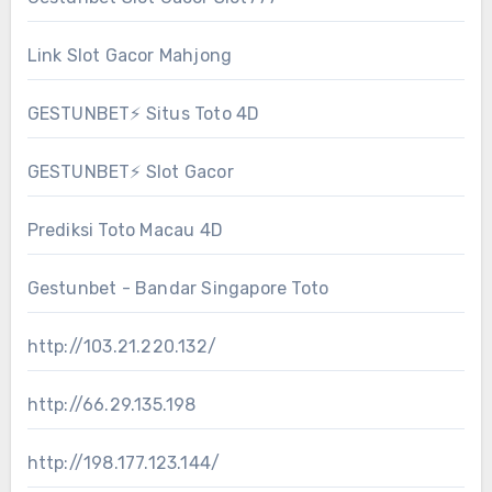
Link Slot Gacor Mahjong
GESTUNBET⚡️ Situs Toto 4D
GESTUNBET⚡️ Slot Gacor
Prediksi Toto Macau 4D
Gestunbet - Bandar Singapore Toto
http://103.21.220.132/
http://66.29.135.198
http://198.177.123.144/