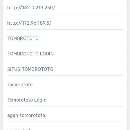
http://162.0.213.230/
http://172.96.189.3/
TOMOROTOTO
TOMOROTOTO LOGIN
SITUS TOMOROTOTO
tomorototo
Tomorototo Login
agen tomorototo