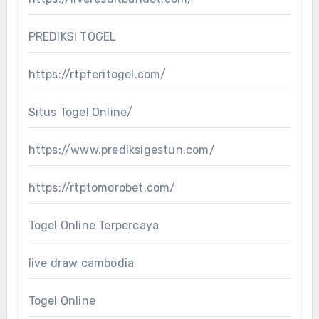
PREDIKSI TOGEL
https://rtpferitogel.com/
Situs Togel Online/
https://www.prediksigestun.com/
https://rtptomorobet.com/
Togel Online Terpercaya
live draw cambodia
Togel Online