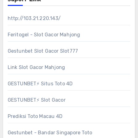
http://103.21.220.143/
Feritogel - Slot Gacor Mahjong
Gestunbet Slot Gacor Slot777
Link Slot Gacor Mahjong
GESTUNBET⚡️ Situs Toto 4D
GESTUNBET⚡️ Slot Gacor
Prediksi Toto Macau 4D
Gestunbet - Bandar Singapore Toto