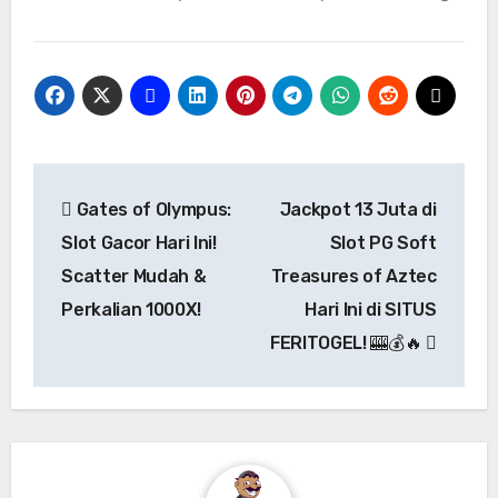
Post
Gates of Olympus:
Jackpot 13 Juta di
navigation
Slot Gacor Hari Ini!
Slot PG Soft
Scatter Mudah &
Treasures of Aztec
Perkalian 1000X!
Hari Ini di SITUS
FERITOGEL! 🎰💰🔥