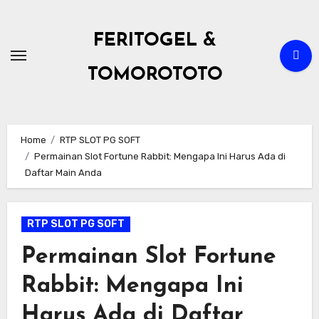
Skip
to
FERITOGEL &
content
TOMOROTOTO
Home
RTP SLOT PG SOFT
Permainan Slot Fortune Rabbit: Mengapa Ini Harus Ada di
Daftar Main Anda
RTP SLOT PG SOFT
Permainan Slot Fortune
Rabbit: Mengapa Ini
Harus Ada di Daftar