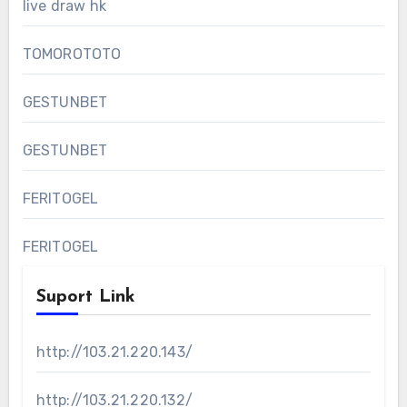
live draw hk
TOMOROTOTO
GESTUNBET
GESTUNBET
FERITOGEL
FERITOGEL
Suport Link
http://103.21.220.143/
http://103.21.220.132/