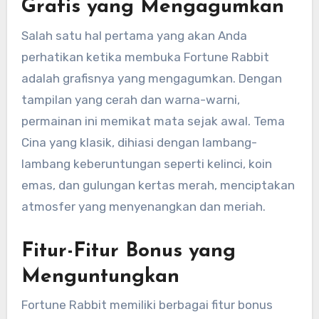
Grafis yang Mengagumkan
Salah satu hal pertama yang akan Anda
perhatikan ketika membuka Fortune Rabbit
adalah grafisnya yang mengagumkan. Dengan
tampilan yang cerah dan warna-warni,
permainan ini memikat mata sejak awal. Tema
Cina yang klasik, dihiasi dengan lambang-
lambang keberuntungan seperti kelinci, koin
emas, dan gulungan kertas merah, menciptakan
atmosfer yang menyenangkan dan meriah.
Fitur-Fitur Bonus yang
Menguntungkan
Fortune Rabbit memiliki berbagai fitur bonus