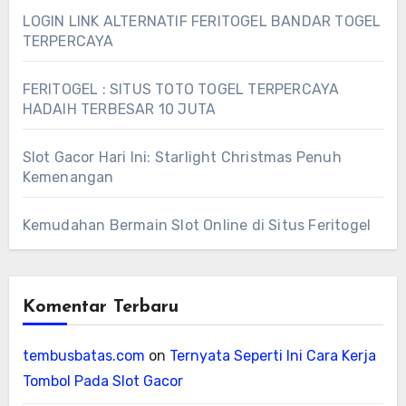
LOGIN LINK ALTERNATIF FERITOGEL BANDAR TOGEL
TERPERCAYA
FERITOGEL : SITUS TOTO TOGEL TERPERCAYA
HADAIH TERBESAR 10 JUTA
Slot Gacor Hari Ini: Starlight Christmas Penuh
Kemenangan
Kemudahan Bermain Slot Online di Situs Feritogel
Komentar Terbaru
tembusbatas.com
on
Ternyata Seperti Ini Cara Kerja
Tombol Pada Slot Gacor