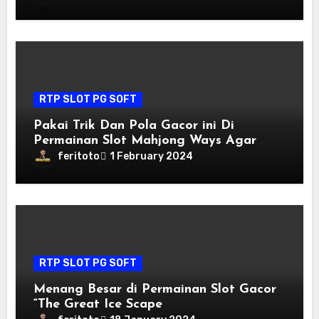
RTP SLOT PG SOFT
Pakai Trik Dan Pola Gacor ini Di
Permainan Slot Mahjong Ways Agar
Gampang Menang
feritoto
1 February 2024
RTP SLOT PG SOFT
Menang Besar di Permainan Slot Gacor
“The Great Ice Scape