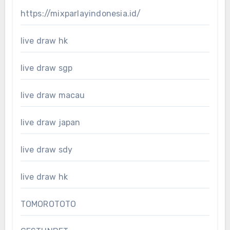
https://mixparlayindonesia.id/
live draw hk
live draw sgp
live draw macau
live draw japan
live draw sdy
live draw hk
TOMOROTOTO