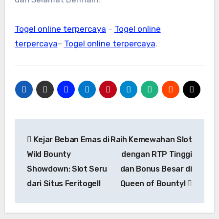
Togel online terpercaya
–
Togel online
terpercaya
–
Togel online terpercaya
.
Post
Kejar Beban Emas di
Raih Kemewahan Slot
navigation
Wild Bounty
dengan RTP Tinggi
Showdown: Slot Seru
dan Bonus Besar di
dari Situs Feritogel!
Queen of Bounty!