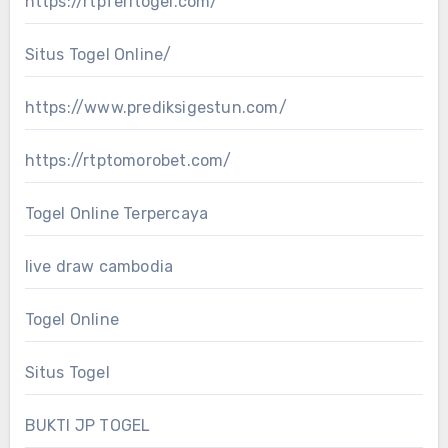
https://rtpferitogel.com/
Situs Togel Online/
https://www.prediksigestun.com/
https://rtptomorobet.com/
Togel Online Terpercaya
live draw cambodia
Togel Online
Situs Togel
BUKTI JP TOGEL