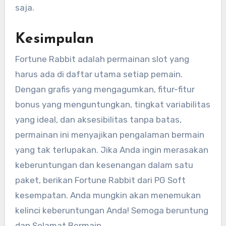
saja.
Kesimpulan
Fortune Rabbit adalah permainan slot yang
harus ada di daftar utama setiap pemain.
Dengan grafis yang mengagumkan, fitur-fitur
bonus yang menguntungkan, tingkat variabilitas
yang ideal, dan aksesibilitas tanpa batas,
permainan ini menyajikan pengalaman bermain
yang tak terlupakan. Jika Anda ingin merasakan
keberuntungan dan kesenangan dalam satu
paket, berikan Fortune Rabbit dari PG Soft
kesempatan. Anda mungkin akan menemukan
kelinci keberuntungan Anda! Semoga beruntung
dan Selamat Bermain.