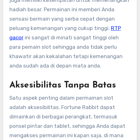
juga memiliki kesempatan untuk memenangkan
hadiah besar. Permainan ini memberi Anda
sensasi bermain yang serba cepat dengan
peluang kemenangan yang cukup tinggi.
RTP
gacor
ini sangat di minati sangat tinggi oleh
para pemain slot sehingga anda tidak perlu
khawatir akan kekalahan tetapi kemenangan
anda sudah ada di depan mata anda.
Aksesibilitas Tanpa Batas
Satu aspek penting dalam permainan slot
adalah aksesibilitas. Fortune Rabbit dapat
dimainkan di berbagai perangkat, termasuk
ponsel pintar dan tablet, sehingga Anda dapat
mengakses permainan ini kapan saja, di mana