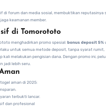
f di forum dan media sosial, membuktikan reputasinya 
enjaga keamanan member
.
sif di Tomorototo
toto menghadirkan promo spesial:
bonus deposit 5%
rlaku untuk semua metode deposit, tanpa syarat rumit,
 kali melakukan pengisian dana. Dengan promo ini, pel
jadi lebih seru
.
l Aman
s togel aman di 2025:
ransparan
.
yaran terbukti lancar
.
if dan profesional