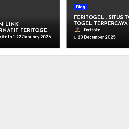
Blog
FERITOGEL : SITUS 
TOGEL TERPERCAYA
N LINK
HADAIH TERBESAR 1
feritoto
RNATIF FERITOGEL
JUTA
AR TOGEL
ritoto
22 January 2026
20 December 2025
ERCAYA