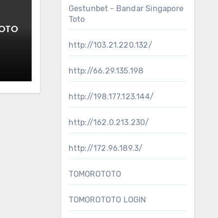
Gestunbet - Bandar Singapore
Toto
TOTO
http://103.21.220.132/
0
http://66.29.135.198
http://198.177.123.144/
http://162.0.213.230/
http://172.96.189.3/
TOMOROTOTO
TOMOROTOTO LOGIN