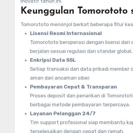
inovatif tahun ini.
Keunggulan Tomorototo 
Tomorototo menonjol berkat beberapa fitur k
Lisensi Resmi Internasional
Tomorototo beroperasi dengan lisensi dari
berjalan sesuai regulasi dan standar global
.
Enkripsi Data SSL
Setiap transaksi dan data pribadi member d
aman dari ancaman siber
.
Pembayaran Cepat & Transparan
Proses deposit dan penarikan di Tomorotot
berbagai metode pembayaran terpercaya
.
Layanan Pelanggan 24/7
Tim support profesional siap membantu kap
terselesaikan dengan cepat dan ramah
.