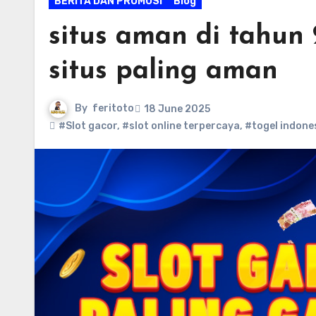
BERITA DAN PROMOSI
Blog
situs aman di tahun
situs paling aman
By
feritoto
18 June 2025
#Slot gacor
,
#slot online terpercaya
,
#togel indone