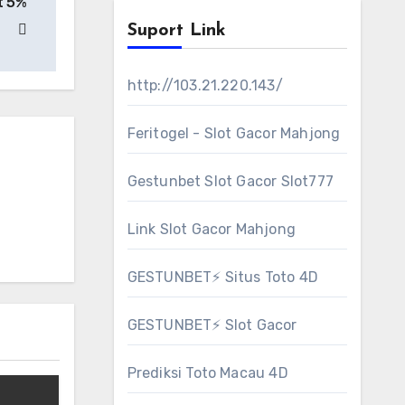
t 5%
Suport Link
http://103.21.220.143/
Feritogel - Slot Gacor Mahjong
Gestunbet Slot Gacor Slot777
Link Slot Gacor Mahjong
GESTUNBET⚡️ Situs Toto 4D
GESTUNBET⚡️ Slot Gacor
Prediksi Toto Macau 4D