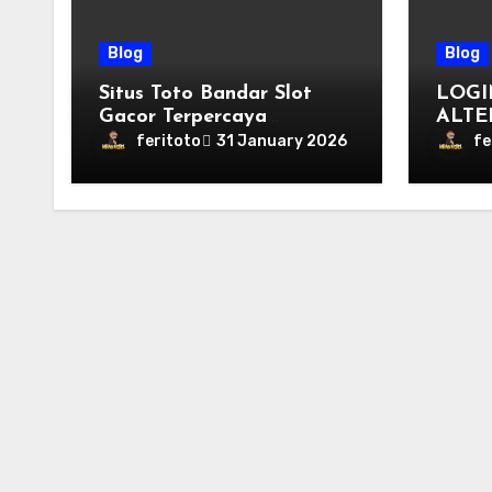
Blog
Blog
Situs Toto Bandar Slot
LOGI
Gacor Terpercaya
ALTE
Tomorototo 2026
BAND
feritoto
fe
31 January 2026
TERP