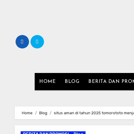
Skip
to
content
HOME
BLOG
BERITA DAN PRO
Home
Blog
situs aman di tahun 2025 tomorototo menja