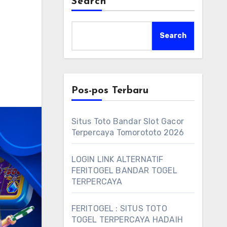
Search
Search
Pos-pos Terbaru
Situs Toto Bandar Slot Gacor
Terpercaya Tomorototo 2026
LOGIN LINK ALTERNATIF
FERITOGEL BANDAR TOGEL
TERPERCAYA
FERITOGEL : SITUS TOTO
TOGEL TERPERCAYA HADAIH