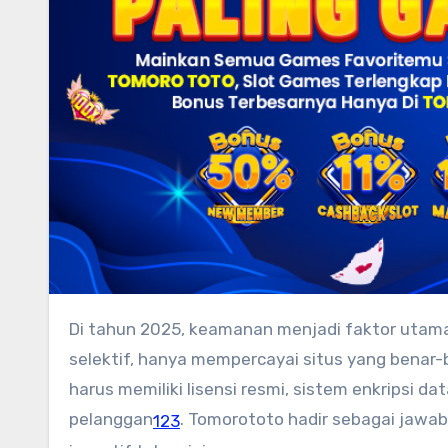
Di tahun 2025, keamanan menjadi faktor utama dalam memilih situs togel online. Banyak pemain kini lebih
selektif, hanya mempercayai situs yang benar-
harus memiliki lisensi resmi, sistem enkripsi 
pelanggan
.
Tomorototo hadir sebagai jawab
1
2
3