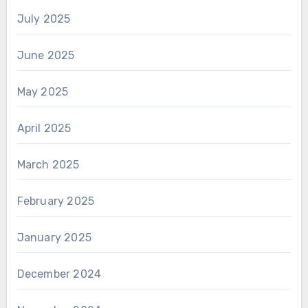
July 2025
June 2025
May 2025
April 2025
March 2025
February 2025
January 2025
December 2024