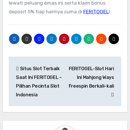
lewati peluang emas ini serta klaim bonus
deposit 5% tiap harinya cuma di
FERITOGEL
!
Post
Situs Slot Terbaik
FERITOGEL-Slot Hari
navigation
Saat Ini FERITOGEL –
Ini Mahjong Ways
Pilihan Pecinta Slot
Freespin Berkali-kali
Indonesia