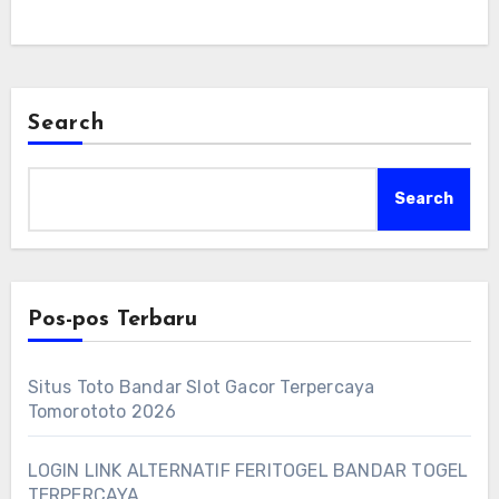
Search
Search
Pos-pos Terbaru
Situs Toto Bandar Slot Gacor Terpercaya
Tomorototo 2026
LOGIN LINK ALTERNATIF FERITOGEL BANDAR TOGEL
TERPERCAYA