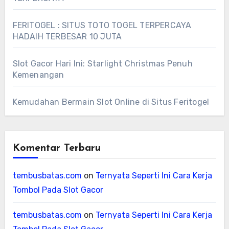
FERITOGEL : SITUS TOTO TOGEL TERPERCAYA
HADAIH TERBESAR 10 JUTA
Slot Gacor Hari Ini: Starlight Christmas Penuh
Kemenangan
Kemudahan Bermain Slot Online di Situs Feritogel
Komentar Terbaru
tembusbatas.com
on
Ternyata Seperti Ini Cara Kerja
Tombol Pada Slot Gacor
tembusbatas.com
on
Ternyata Seperti Ini Cara Kerja