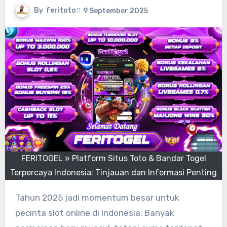
By
feritoto
9 September 2025
FERITOGEL » Platform Situs Toto & Bandar Togel
Terpercaya Indonesia: Tinjauan dan Informasi Penting
Tahun 2025 jadi momentum besar untuk
pecinta slot online di Indonesia. Banyak