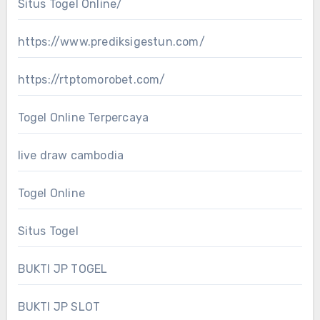
Situs Togel Online/
https://www.prediksigestun.com/
https://rtptomorobet.com/
Togel Online Terpercaya
live draw cambodia
Togel Online
Situs Togel
BUKTI JP TOGEL
BUKTI JP SLOT