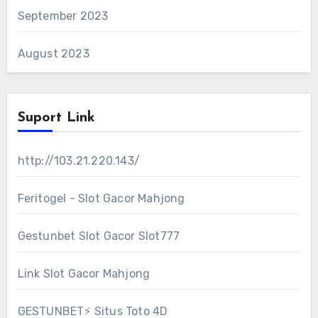
September 2023
August 2023
Suport Link
http://103.21.220.143/
Feritogel - Slot Gacor Mahjong
Gestunbet Slot Gacor Slot777
Link Slot Gacor Mahjong
GESTUNBET⚡️ Situs Toto 4D