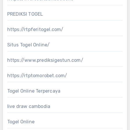
PREDIKSI TOGEL
https://rtpferitogel.com/
Situs Togel Online/
https://www.prediksigestun.com/
https://rtptomorobet.com/
Togel Online Terpercaya
live draw cambodia
Togel Online