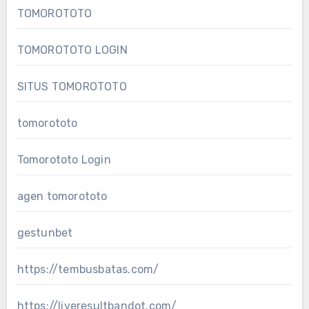
TOMOROTOTO
TOMOROTOTO LOGIN
SITUS TOMOROTOTO
tomorototo
Tomorototo Login
agen tomorototo
gestunbet
https://tembusbatas.com/
https://liveresultbandot.com/