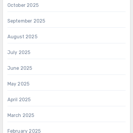
October 2025
September 2025
August 2025
July 2025
June 2025
May 2025
April 2025
March 2025
February 2025