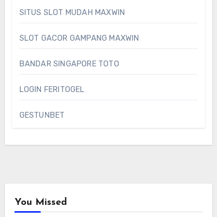
SITUS SLOT MUDAH MAXWIN
SLOT GACOR GAMPANG MAXWIN
BANDAR SINGAPORE TOTO
LOGIN FERITOGEL
GESTUNBET
You Missed