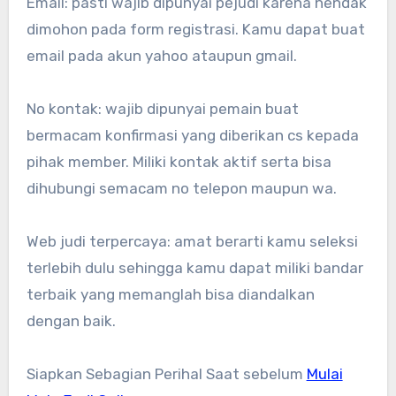
Email: pasti wajib dipunyai pejudi karena hendak
dimohon pada form registrasi. Kamu dapat buat
email pada akun yahoo ataupun gmail.
No kontak: wajib dipunyai pemain buat
bermacam konfirmasi yang diberikan cs kepada
pihak member. Miliki kontak aktif serta bisa
dihubungi semacam no telepon maupun wa.
Web judi terpercaya: amat berarti kamu seleksi
terlebih dulu sehingga kamu dapat miliki bandar
terbaik yang memanglah bisa diandalkan
dengan baik.
Siapkan Sebagian Perihal Saat sebelum
Mulai