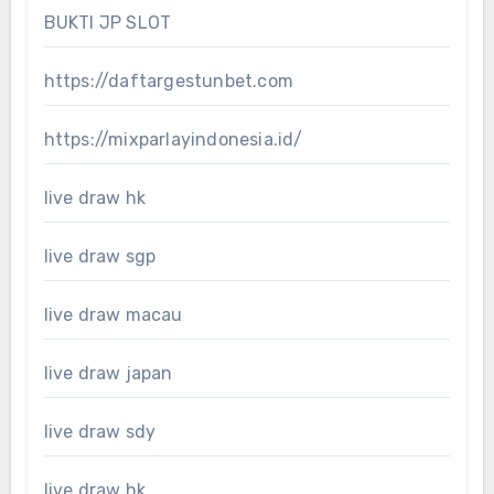
BUKTI JP SLOT
https://daftargestunbet.com
https://mixparlayindonesia.id/
live draw hk
live draw sgp
live draw macau
live draw japan
live draw sdy
live draw hk