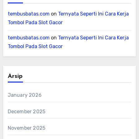
tembusbatas.com
on
Ternyata Seperti Ini Cara Kerja
Tombol Pada Slot Gacor
tembusbatas.com
on
Ternyata Seperti Ini Cara Kerja
Tombol Pada Slot Gacor
Arsip
January 2026
December 2025
November 2025