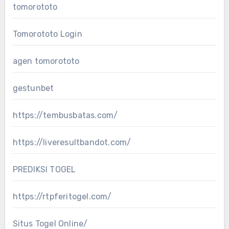
tomorototo
Tomorototo Login
agen tomorototo
gestunbet
https://tembusbatas.com/
https://liveresultbandot.com/
PREDIKSI TOGEL
https://rtpferitogel.com/
Situs Togel Online/