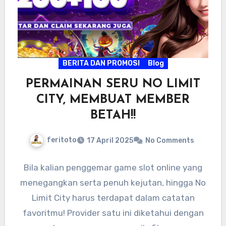
BERITA DAN PROMOSI
Blog
PERMAINAN SERU NO LIMIT
CITY, MEMBUAT MEMBER
BETAH!!
feritoto
17 April 2025
No Comments
Bila kalian penggemar game slot online yang
menegangkan serta penuh kejutan, hingga No
Limit City harus terdapat dalam catatan
favoritmu! Provider satu ini diketahui dengan