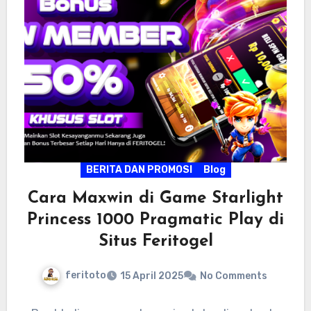
BERITA DAN PROMOSI
Blog
Cara Maxwin di Game Starlight
Princess 1000 Pragmatic Play di
Situs Feritogel
feritoto
15 April 2025
No Comments