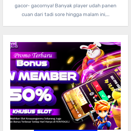
gacor- gacornya! Banyak player udah panen
cuan dari tadi sore hingga malam ini,…