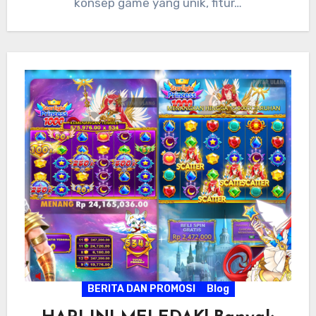
konsep game yang unik, fitur…
BERITA DAN PROMOSI
Blog