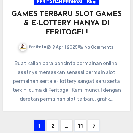
BERITA DAN PROMOSI
Blog
GAMES TERBARU SLOT GAMES
& E-LOTTERY HANYA DI
FERITOGEL!
feritoto
9 April 2025
No Comments
Buat kalian para pencinta permainan online,
saatnya merasakan sensasi bermain slot
permainan serta e- lottery sangat seru serta
terkini cuma di Feritogel! Kami muncul dengan
deretan permainan slot terbaru, grafik…
Posts
1
2
…
11