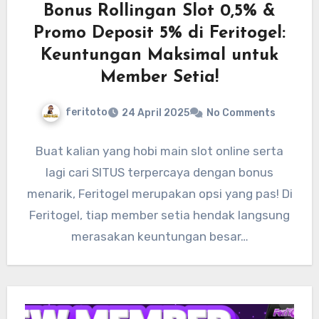
Bonus Rollingan Slot 0,5% &
Promo Deposit 5% di Feritogel:
Keuntungan Maksimal untuk
Member Setia!
feritoto
24 April 2025
No Comments
Buat kalian yang hobi main slot online serta
lagi cari SITUS terpercaya dengan bonus
menarik, Feritogel merupakan opsi yang pas! Di
Feritogel, tiap member setia hendak langsung
merasakan keuntungan besar…