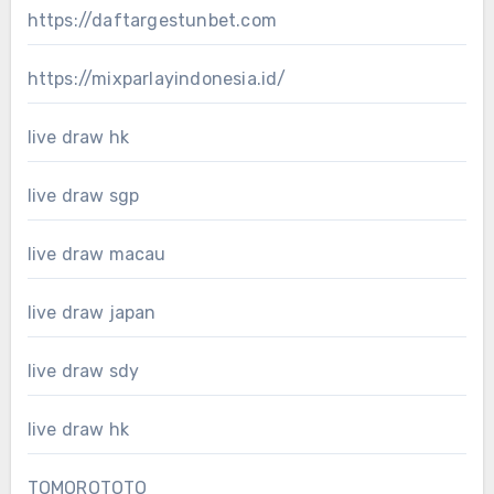
https://daftargestunbet.com
https://mixparlayindonesia.id/
live draw hk
live draw sgp
live draw macau
live draw japan
live draw sdy
live draw hk
TOMOROTOTO