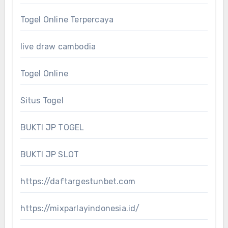
Togel Online Terpercaya
live draw cambodia
Togel Online
Situs Togel
BUKTI JP TOGEL
BUKTI JP SLOT
https://daftargestunbet.com
https://mixparlayindonesia.id/