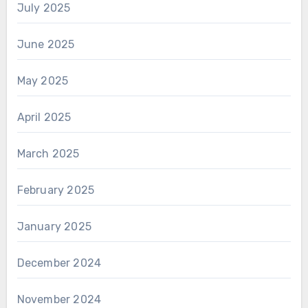
July 2025
June 2025
May 2025
April 2025
March 2025
February 2025
January 2025
December 2024
November 2024