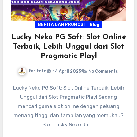
BERITA DAN PROMOSI
Blog
Lucky Neko PG Soft: Slot Online
Terbaik, Lebih Unggul dari Slot
Pragmatic Play!
feritoto
14 April 2025
No Comments
Lucky Neko PG Soft: Slot Online Terbaik, Lebih
Unggul dari Slot Pragmatic Play! Sedang
mencari game slot online dengan peluang
menang tinggi dan tampilan yang memukau?
Slot Lucky Neko dari…