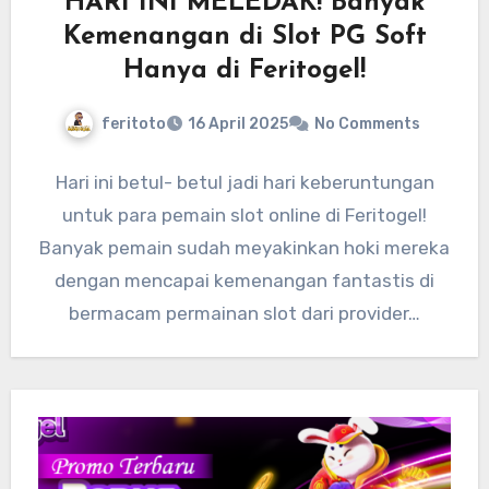
HARI INI MELEDAK! Banyak
Kemenangan di Slot PG Soft
Hanya di Feritogel!
feritoto
16 April 2025
No Comments
Hari ini betul- betul jadi hari keberuntungan
untuk para pemain slot online di Feritogel!
Banyak pemain sudah meyakinkan hoki mereka
dengan mencapai kemenangan fantastis di
bermacam permainan slot dari provider…