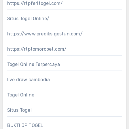
https://rtpferitogel.com/
Situs Togel Online/
https://www.prediksigestun.com/
https://rtptomorobet.com/
Togel Online Terpercaya
live draw cambodia
Togel Online
Situs Togel
BUKTI JP TOGEL