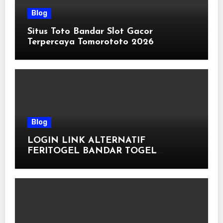
Blog
Situs Toto Bandar Slot Gacor
Terpercaya Tomorototo 2026
Blog
LOGIN LINK ALTERNATIF
FERITOGEL BANDAR TOGEL
TERPERCAYA