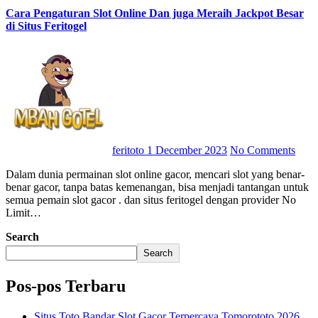
Cara Pengaturan Slot Online Dan juga Meraih Jackpot Besar
di Situs Feritogel
feritoto
1 December 2023
No Comments
Dalam dunia permainan slot online gacor, mencari slot yang benar-
benar gacor, tanpa batas kemenangan, bisa menjadi tantangan untuk
semua pemain slot gacor . dan situs feritogel dengan provider No
Limit…
Search
Search
Pos-pos Terbaru
Situs Toto Bandar Slot Gacor Terpercaya Tomorototo 2026