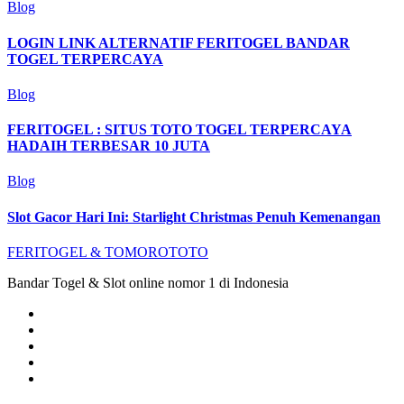
Blog
LOGIN LINK ALTERNATIF FERITOGEL BANDAR
TOGEL TERPERCAYA
Blog
FERITOGEL : SITUS TOTO TOGEL TERPERCAYA
HADAIH TERBESAR 10 JUTA
Blog
Slot Gacor Hari Ini: Starlight Christmas Penuh Kemenangan
FERITOGEL & TOMOROTOTO
Bandar Togel & Slot online nomor 1 di Indonesia