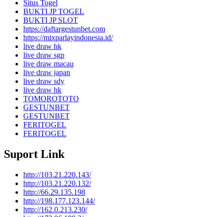
Situs Togel
BUKTI JP TOGEL
BUKTI JP SLOT
https://daftargestunbet.com
https://mixparlayindonesia.id/
live draw hk
live draw sgp
live draw macau
live draw japan
live draw sdy
live draw hk
TOMOROTOTO
GESTUNBET
GESTUNBET
FERITOGEL
FERITOGEL
Suport Link
http://103.21.220.143/
http://103.21.220.132/
http://66.29.135.198
http://198.177.123.144/
http://162.0.213.230/