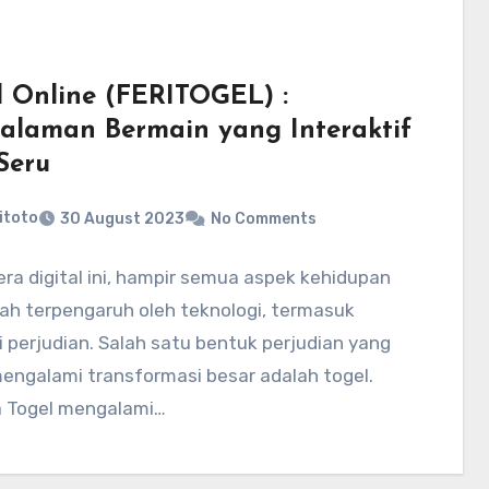
l Online (FERITOGEL) :
alaman Bermain yang Interaktif
Seru
itoto
30 August 2023
No Comments
ra digital ini, hampir semua aspek kehidupan
lah terpengaruh oleh teknologi, termasuk
i perjudian. Salah satu bentuk perjudian yang
engalami transformasi besar adalah togel.
 Togel mengalami…