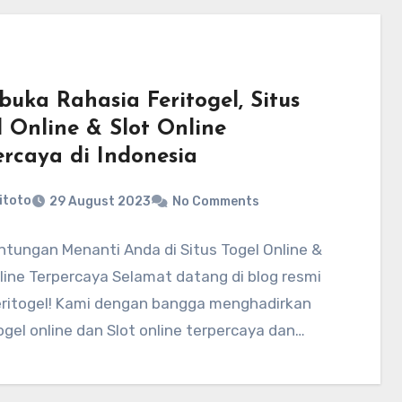
uka Rahasia Feritogel, Situs
l Online & Slot Online
ercaya di Indonesia
itoto
29 August 2023
No Comments
tungan Menanti Anda di Situs Togel Online &
line Terpercaya Selamat datang di blog resmi
eritogel! Kami dengan bangga menghadirkan
ogel online dan Slot online terpercaya dan…