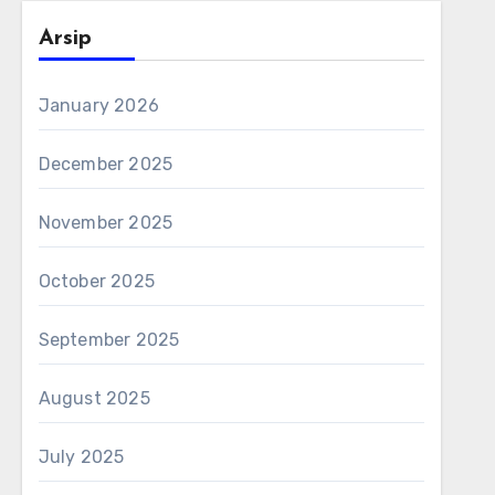
Arsip
January 2026
December 2025
November 2025
October 2025
September 2025
August 2025
July 2025