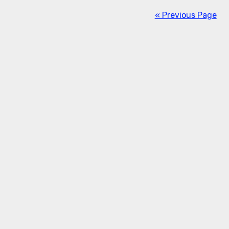
« Previous Page