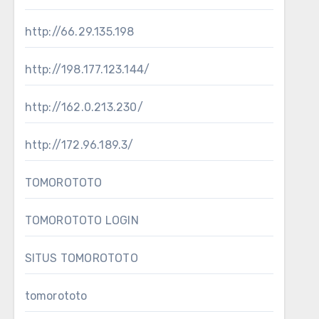
http://66.29.135.198
http://198.177.123.144/
http://162.0.213.230/
http://172.96.189.3/
TOMOROTOTO
TOMOROTOTO LOGIN
SITUS TOMOROTOTO
tomorototo