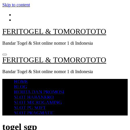
Skip to content
FERITOGEL & TOMOROTOTO
Bandar Togel & Slot online nomor 1 di Indonesia
FERITOGEL & TOMOROTOTO
Bandar Togel & Slot online nomor 1 di Indonesia
HOME
BLOG
BERITA DAN PROMOSI
SLOT HABANERO
SLOT MICROGAMING
SLOT PG SOFT
SLOT PRAGMATIC
togel sgp