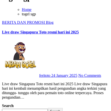
Home
togel sgp
BERITA DAN PROMOSI
Blog
Live draw Singapura Toto resmi hari ini 2025
feritoto
24 January 2025
No Comments
Live draw Singapura Toto resmi hari ini 2025 Live draw Singapura
hari ini kembali menampilkan hasil pengundian angka terkini yang
ditunggu- tunggu oleh para pemain toto online terpercaya. Proses
pengundian…
Search