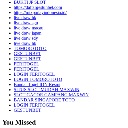
BUKTI JP SLOT
https://daftargestunbet.com
https://mixparlayindonesia.id/
live draw hk
live draw sgp
live draw macau
live draw japan
live draw sdy
live draw hk
TOMOROTOTO
GESTUNBET
GESTUNBET
FERITOGEL
FERITOGEL
LOGIN FERITOGEL
LOGIN TOMOROTOTO
Bandar Togel IDN Resmi
SITUS SLOT MUDAH MAXWIN
SLOT GACOR GAMPANG MAXWIN
BANDAR SINGAPORE TOTO
LOGIN FERITOGEL
GESTUNBET
You Missed