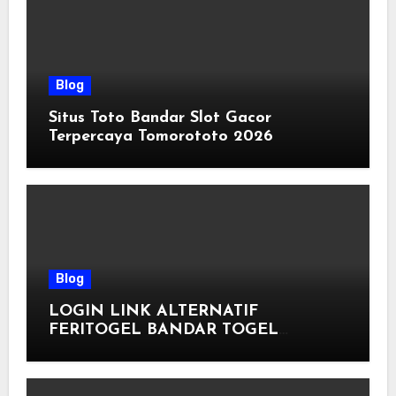
Blog
Situs Toto Bandar Slot Gacor
Terpercaya Tomorototo 2026
Blog
LOGIN LINK ALTERNATIF
FERITOGEL BANDAR TOGEL
TERPERCAYA