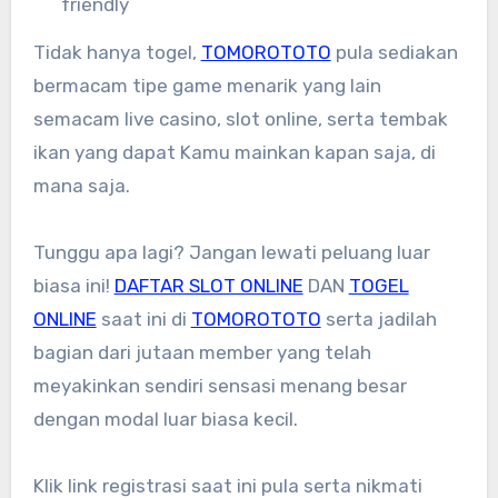
friendly
Tidak hanya togel,
TOMOROTOTO
pula sediakan
bermacam tipe game menarik yang lain
semacam live casino, slot online, serta tembak
ikan yang dapat Kamu mainkan kapan saja, di
mana saja.
Tunggu apa lagi? Jangan lewati peluang luar
biasa ini!
DAFTAR SLOT ONLINE
DAN
TOGEL
ONLINE
saat ini di
TOMOROTOTO
serta jadilah
bagian dari jutaan member yang telah
meyakinkan sendiri sensasi menang besar
dengan modal luar biasa kecil.
Klik link registrasi saat ini pula serta nikmati