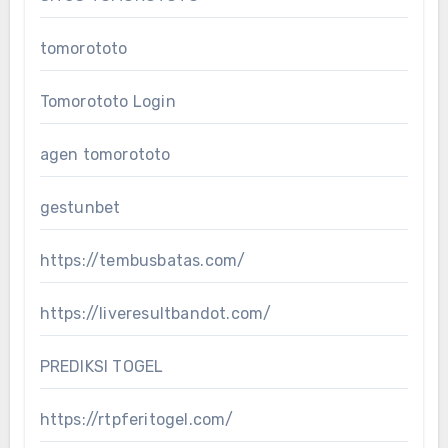
tomorototo
Tomorototo Login
agen tomorototo
gestunbet
https://tembusbatas.com/
https://liveresultbandot.com/
PREDIKSI TOGEL
https://rtpferitogel.com/