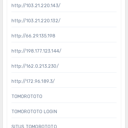
http://103.21.220.143/
http://103.21.220.132/
http://66.29.135.198
http://198.177.123.144/
http://162.0.213.230/
http://172.96.189.3/
TOMOROTOTO
TOMOROTOTO LOGIN
SITUS TOMOROTOTO