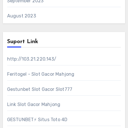
September 2023
August 2023
Suport Link
http://103.21.220.143/
Feritogel - Slot Gacor Mahjong
Gestunbet Slot Gacor Slot777
Link Slot Gacor Mahjong
GESTUNBET⚡️ Situs Toto 4D