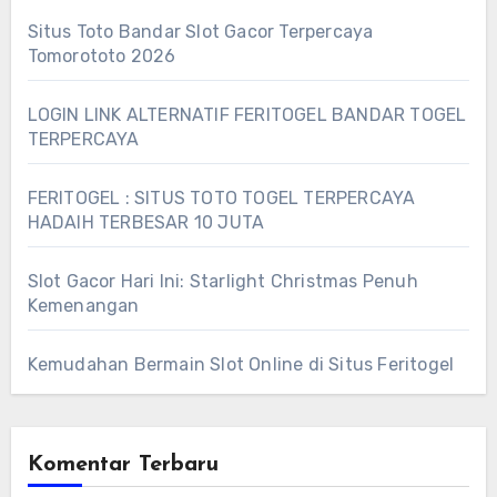
Situs Toto Bandar Slot Gacor Terpercaya
Tomorototo 2026
LOGIN LINK ALTERNATIF FERITOGEL BANDAR TOGEL
TERPERCAYA
FERITOGEL : SITUS TOTO TOGEL TERPERCAYA
HADAIH TERBESAR 10 JUTA
Slot Gacor Hari Ini: Starlight Christmas Penuh
Kemenangan
Kemudahan Bermain Slot Online di Situs Feritogel
Komentar Terbaru