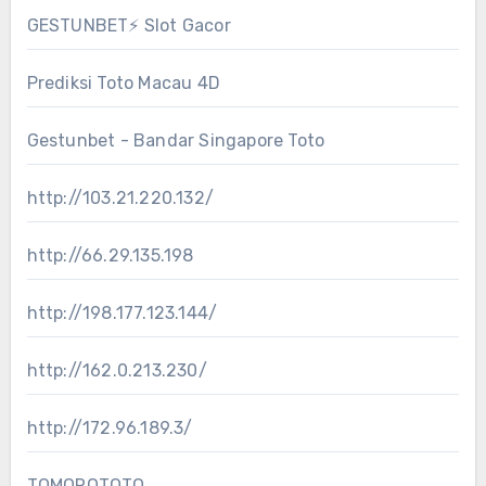
GESTUNBET⚡️ Slot Gacor
Prediksi Toto Macau 4D
Gestunbet - Bandar Singapore Toto
http://103.21.220.132/
http://66.29.135.198
http://198.177.123.144/
http://162.0.213.230/
http://172.96.189.3/
TOMOROTOTO