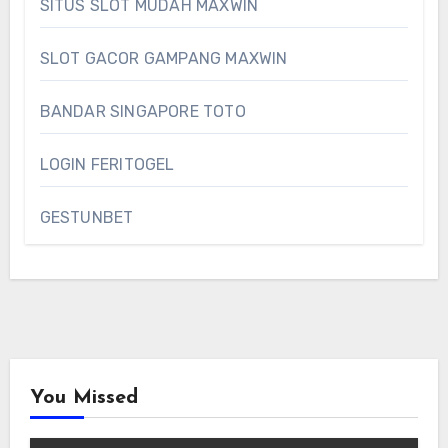
SITUS SLOT MUDAH MAXWIN
SLOT GACOR GAMPANG MAXWIN
BANDAR SINGAPORE TOTO
LOGIN FERITOGEL
GESTUNBET
You Missed