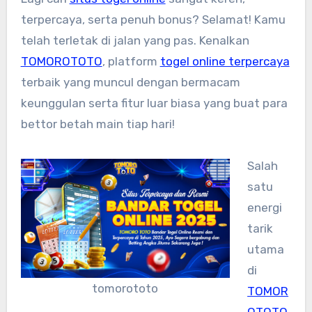
terpercaya, serta penuh bonus? Selamat! Kamu
telah terletak di jalan yang pas. Kenalkan
TOMOROTOTO
, platform
togel online terpercaya
terbaik yang muncul dengan bermacam
keunggulan serta fitur luar biasa yang buat para
bettor betah main tiap hari!
Salah
satu
energi
tarik
utama
di
tomorototo
TOMOR