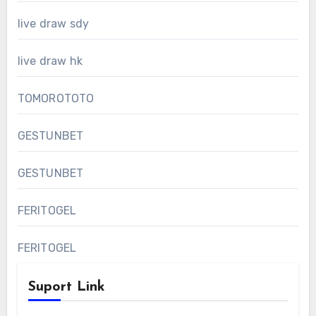
live draw sdy
live draw hk
TOMOROTOTO
GESTUNBET
GESTUNBET
FERITOGEL
FERITOGEL
Suport Link