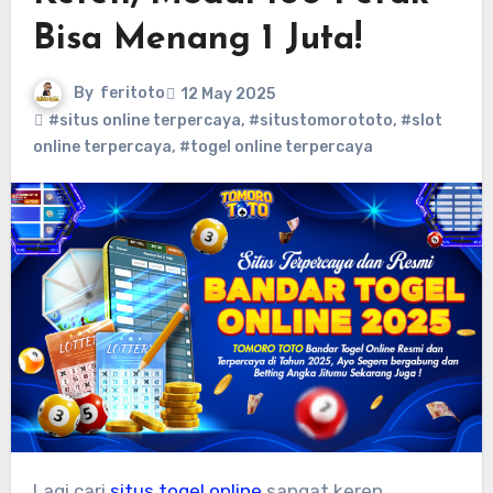
Bisa Menang 1 Juta!
By
feritoto
12 May 2025
#situs online terpercaya
,
#situstomorototo
,
#slot
online terpercaya
,
#togel online terpercaya
Lagi cari
situs togel online
sangat keren,