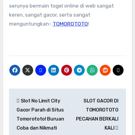
serunya bermain togel online di web sangat
keren, sangat gacor, serta sangat
menguntungkan–
TOMOROTOTO
!
Post
Slot No Limit City
SLOT GACOR DI
navigation
Gacor Parah di Situs
TOMOROTOTO
Tomorototo! Buruan
PECAHAN BERKALI
Coba dan Nikmati
KALI