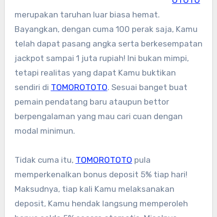
OTOTO
merupakan taruhan luar biasa hemat.
Bayangkan, dengan cuma 100 perak saja, Kamu
telah dapat pasang angka serta berkesempatan
jackpot sampai 1 juta rupiah! Ini bukan mimpi,
tetapi realitas yang dapat Kamu buktikan
sendiri di
TOMOROTOTO
. Sesuai banget buat
pemain pendatang baru ataupun bettor
berpengalaman yang mau cari cuan dengan
modal minimun.
Tidak cuma itu,
TOMOROTOTO
pula
memperkenalkan bonus deposit 5% tiap hari!
Maksudnya, tiap kali Kamu melaksanakan
deposit, Kamu hendak langsung memperoleh