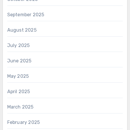
September 2025
August 2025
July 2025
June 2025
May 2025
April 2025
March 2025
February 2025