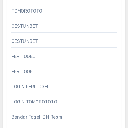
TOMOROTOTO
GESTUNBET
GESTUNBET
FERITOGEL
FERITOGEL
LOGIN FERITOGEL
LOGIN TOMOROTOTO
Bandar Togel IDN Resmi