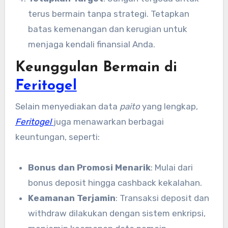
terus bermain tanpa strategi. Tetapkan
batas kemenangan dan kerugian untuk
menjaga kendali finansial Anda.
Keunggulan Bermain di
Feritogel
Selain menyediakan data
paito
yang lengkap,
Feritogel
juga menawarkan berbagai
keuntungan, seperti:
Bonus dan Promosi Menarik
: Mulai dari
bonus deposit hingga cashback kekalahan.
Keamanan Terjamin
: Transaksi deposit dan
withdraw dilakukan dengan sistem enkripsi,