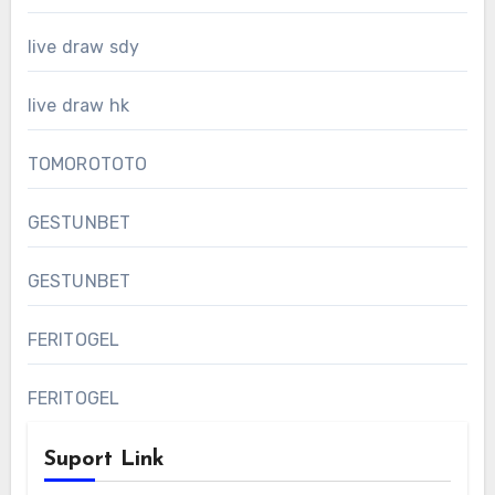
live draw sdy
live draw hk
TOMOROTOTO
GESTUNBET
GESTUNBET
FERITOGEL
FERITOGEL
Suport Link