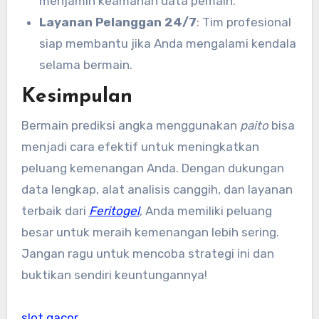
menjamin keamanan data pemain.
Layanan Pelanggan 24/7
: Tim profesional
siap membantu jika Anda mengalami kendala
selama bermain.
Kesimpulan
Bermain prediksi angka menggunakan
paito
bisa
menjadi cara efektif untuk meningkatkan
peluang kemenangan Anda. Dengan dukungan
data lengkap, alat analisis canggih, dan layanan
terbaik dari
Feritogel
, Anda memiliki peluang
besar untuk meraih kemenangan lebih sering.
Jangan ragu untuk mencoba strategi ini dan
buktikan sendiri keuntungannya!
slot gacor