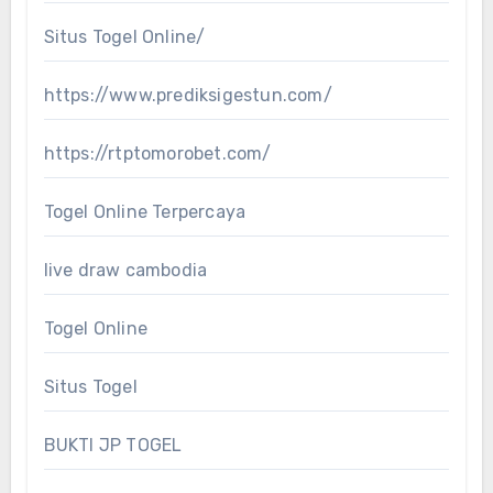
Situs Togel Online/
https://www.prediksigestun.com/
https://rtptomorobet.com/
Togel Online Terpercaya
live draw cambodia
Togel Online
Situs Togel
BUKTI JP TOGEL