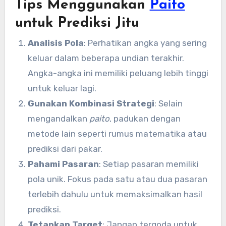
Tips Menggunakan
Paito
untuk Prediksi Jitu
Analisis Pola
: Perhatikan angka yang sering
keluar dalam beberapa undian terakhir.
Angka-angka ini memiliki peluang lebih tinggi
untuk keluar lagi.
Gunakan Kombinasi Strategi
: Selain
mengandalkan
paito
, padukan dengan
metode lain seperti rumus matematika atau
prediksi dari pakar.
Pahami Pasaran
: Setiap pasaran memiliki
pola unik. Fokus pada satu atau dua pasaran
terlebih dahulu untuk memaksimalkan hasil
prediksi.
Tetapkan Target
: Jangan tergoda untuk