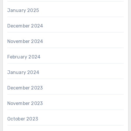
January 2025
December 2024
November 2024
February 2024
January 2024
December 2023
November 2023
October 2023