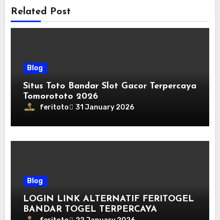
Related Post
Blog
Situs Toto Bandar Slot Gacor Terpercaya
Tomorototo 2026
feritoto
31 January 2026
Blog
LOGIN LINK ALTERNATIF FERITOGEL
BANDAR TOGEL TERPERCAYA