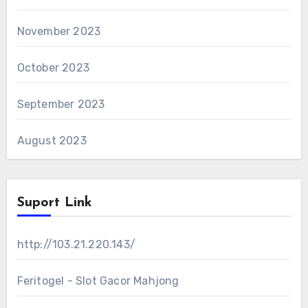
November 2023
October 2023
September 2023
August 2023
Suport Link
http://103.21.220.143/
Feritogel - Slot Gacor Mahjong