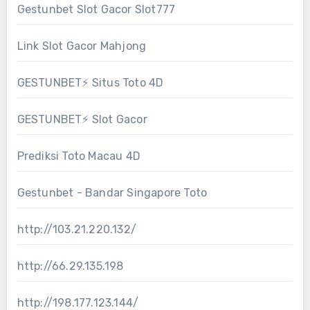
Gestunbet Slot Gacor Slot777
Link Slot Gacor Mahjong
GESTUNBET⚡️ Situs Toto 4D
GESTUNBET⚡️ Slot Gacor
Prediksi Toto Macau 4D
Gestunbet - Bandar Singapore Toto
http://103.21.220.132/
http://66.29.135.198
http://198.177.123.144/