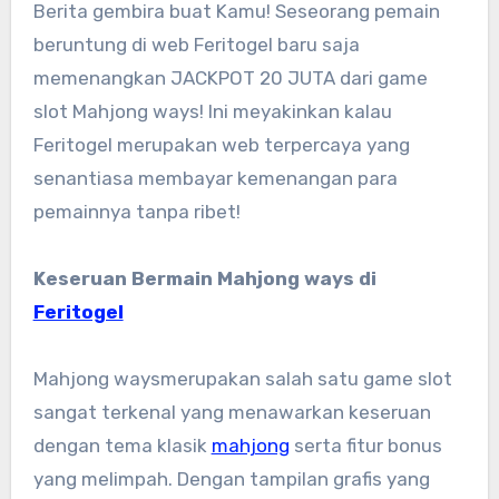
Berita gembira buat Kamu! Seseorang pemain
beruntung di web Feritogel baru saja
memenangkan JACKPOT 20 JUTA dari game
slot Mahjong ways! Ini meyakinkan kalau
Feritogel merupakan web terpercaya yang
senantiasa membayar kemenangan para
pemainnya tanpa ribet!
Keseruan Bermain Mahjong ways di
Feritogel
Mahjong waysmerupakan salah satu game slot
sangat terkenal yang menawarkan keseruan
dengan tema klasik
mahjong
serta fitur bonus
yang melimpah. Dengan tampilan grafis yang