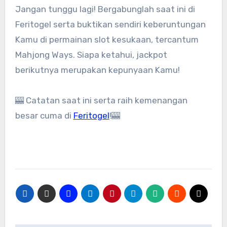
Jangan tunggu lagi! Bergabunglah saat ini di
Feritogel serta buktikan sendiri keberuntungan
Kamu di permainan slot kesukaan, tercantum
Mahjong Ways. Siapa ketahui, jackpot
berikutnya merupakan kepunyaan Kamu!
🎰 Catatan saat ini serta raih kemenangan
besar cuma di
Feritogel
!🎰