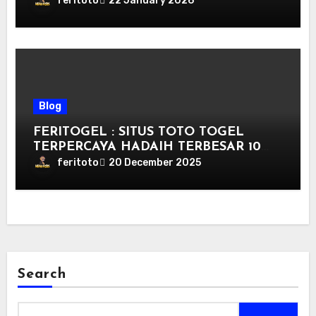
feritoto
22 January 2026
Blog
FERITOGEL : SITUS TOTO TOGEL
TERPERCAYA HADAIH TERBESAR 10
JUTA
feritoto
20 December 2025
Search