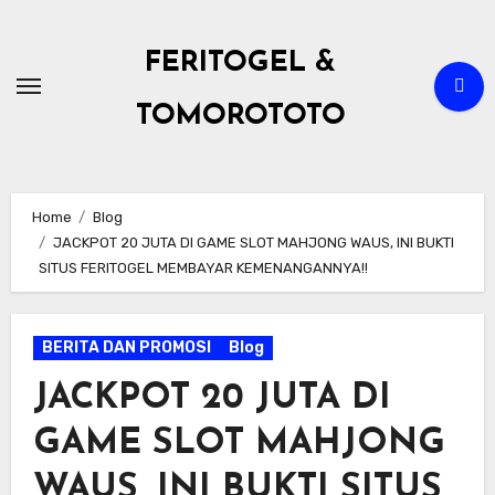
Skip
to
FERITOGEL &
content
TOMOROTOTO
Home
Blog
JACKPOT 20 JUTA DI GAME SLOT MAHJONG WAUS, INI BUKTI
SITUS FERITOGEL MEMBAYAR KEMENANGANNYA!!
BERITA DAN PROMOSI
Blog
JACKPOT 20 JUTA DI
GAME SLOT MAHJONG
WAUS, INI BUKTI SITUS