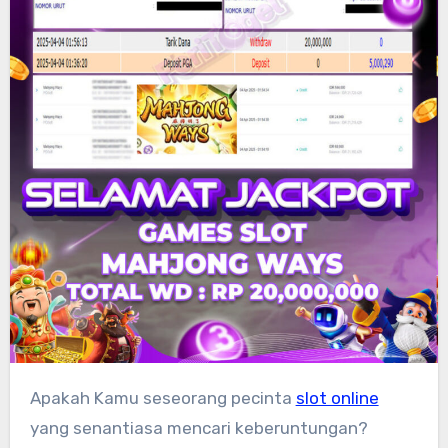
Apakah Kamu seseorang pecinta
slot online
yang senantiasa mencari keberuntungan?