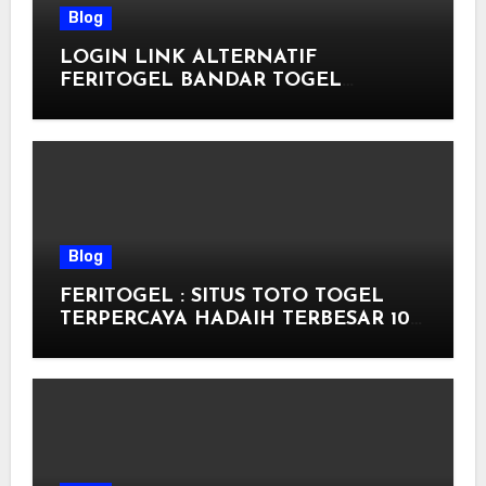
Blog
LOGIN LINK ALTERNATIF
FERITOGEL BANDAR TOGEL
TERPERCAYA
Blog
FERITOGEL : SITUS TOTO TOGEL
TERPERCAYA HADAIH TERBESAR 10
JUTA