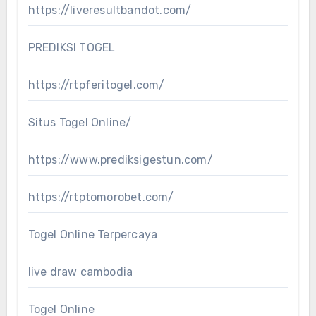
https://liveresultbandot.com/
PREDIKSI TOGEL
https://rtpferitogel.com/
Situs Togel Online/
https://www.prediksigestun.com/
https://rtptomorobet.com/
Togel Online Terpercaya
live draw cambodia
Togel Online