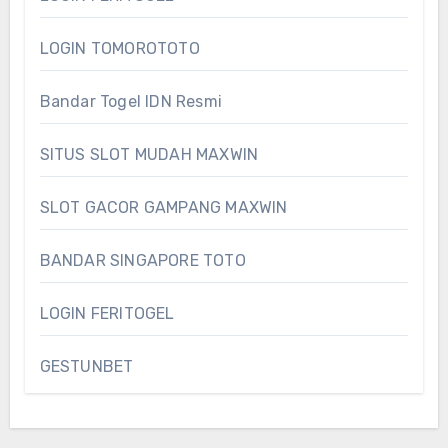
LOGIN TOMOROTOTO
Bandar Togel IDN Resmi
SITUS SLOT MUDAH MAXWIN
SLOT GACOR GAMPANG MAXWIN
BANDAR SINGAPORE TOTO
LOGIN FERITOGEL
GESTUNBET