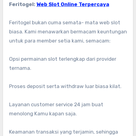
Feritogel:
Web Slot Online Terpercaya
Feritogel bukan cuma semata- mata web slot
biasa. Kami menawarkan bermacam keuntungan
untuk para member setia kami, semacam:
Opsi permainan slot terlengkap dari provider
ternama.
Proses deposit serta withdraw luar biasa kilat.
Layanan customer service 24 jam buat
menolong Kamu kapan saja.
Keamanan transaksi yang terjamin, sehingga