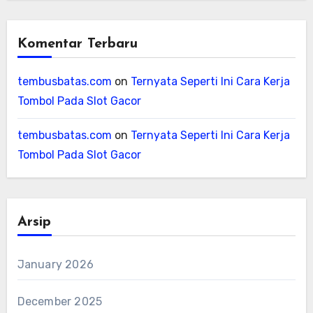
Komentar Terbaru
tembusbatas.com
on
Ternyata Seperti Ini Cara Kerja
Tombol Pada Slot Gacor
tembusbatas.com
on
Ternyata Seperti Ini Cara Kerja
Tombol Pada Slot Gacor
Arsip
January 2026
December 2025