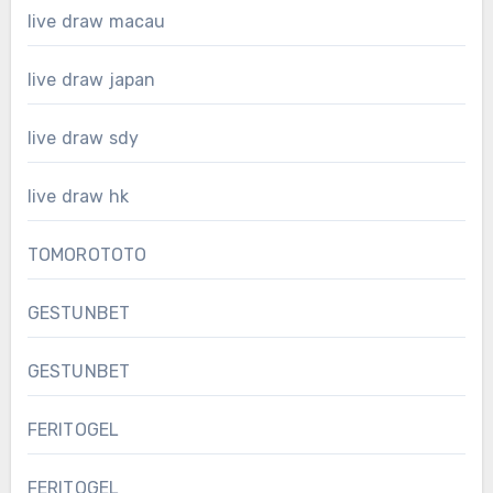
live draw macau
live draw japan
live draw sdy
live draw hk
TOMOROTOTO
GESTUNBET
GESTUNBET
FERITOGEL
FERITOGEL