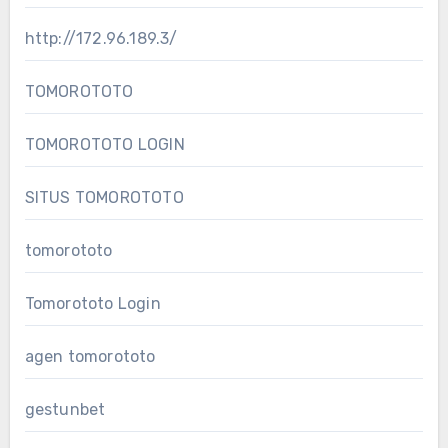
http://172.96.189.3/
TOMOROTOTO
TOMOROTOTO LOGIN
SITUS TOMOROTOTO
tomorototo
Tomorototo Login
agen tomorototo
gestunbet