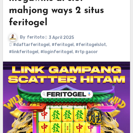
mahjong ways 2 situs
feritogel
By
feritoto
3 April 2025
#daftarferitogel
,
#feritogel
,
#feritogelslot
,
#linkferitogel
,
#loginferitogel
,
#rtp gacor