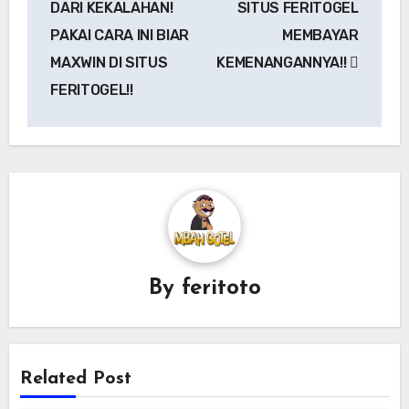
DARI KEKALAHAN!
SITUS FERITOGEL
PAKAI CARA INI BIAR
MEMBAYAR
MAXWIN DI SITUS
KEMENANGANNYA!!
FERITOGEL!!
By
feritoto
Related Post