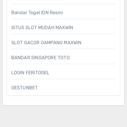
Bandar Togel IDN Resmi
SITUS SLOT MUDAH MAXWIN
SLOT GACOR GAMPANG MAXWIN
BANDAR SINGAPORE TOTO
LOGIN FERITOGEL
GESTUNBET