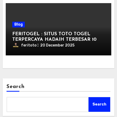
Blog
FERITOGEL : SITUS TOTO TOGEL
TERPERCAYA HADAIH TERBESAR 10
JUTA
feritoto
20 December 2025
Search
Search