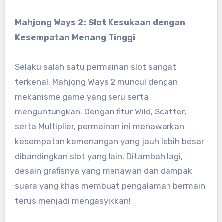
Mahjong Ways 2: Slot Kesukaan dengan
Kesempatan Menang Tinggi
Selaku salah satu permainan slot sangat
terkenal, Mahjong Ways 2 muncul dengan
mekanisme game yang seru serta
menguntungkan. Dengan fitur Wild, Scatter,
serta Multiplier, permainan ini menawarkan
kesempatan kemenangan yang jauh lebih besar
dibandingkan slot yang lain. Ditambah lagi,
desain grafisnya yang menawan dan dampak
suara yang khas membuat pengalaman bermain
terus menjadi mengasyikkan!