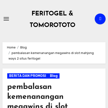
Skip
to
FERITOGEL &
content
TOMOROTOTO
Home
Blog
pembalasan kemenanangan megawins di slot mahjong
ways 2 situs feritogel
BERITA DAN PROMOSI
Blog
pembalasan
kemenanangan
megawins di slot