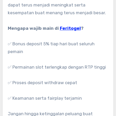
dapat terus menjadi meningkat serta
kesempatan buat menang terus menjadi besar.
Mengapa wajib main di
Feritogel
?
✅ Bonus deposit 5% tiap hari buat seluruh
pemain
✅ Permainan slot terlengkap dengan RTP tinggi
✅ Proses deposit withdraw cepat
✅ Keamanan serta fairplay terjamin
Jangan hingga ketinggalan peluang buat