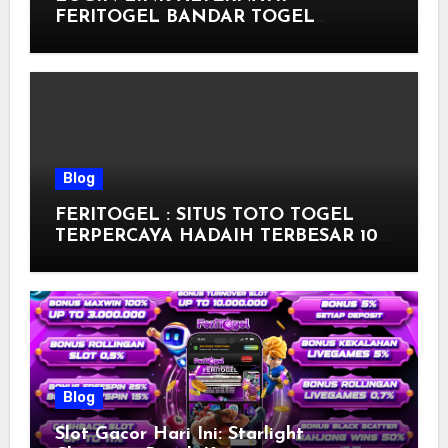
FERITOGEL BANDAR TOGEL
TERPERCAYA
Blog
FERITOGEL : SITUS TOTO TOGEL
TERPERCAYA HADAIH TERBESAR 10
JUTA
Blog
Slot Gacor Hari Ini: Starlight