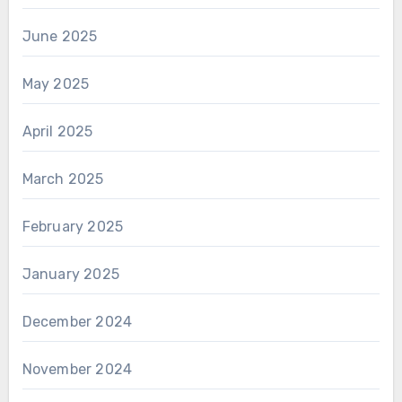
June 2025
May 2025
April 2025
March 2025
February 2025
January 2025
December 2024
November 2024