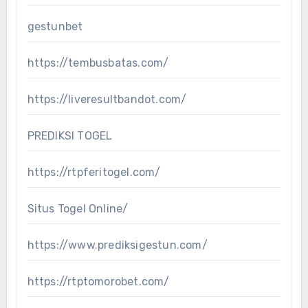
gestunbet
https://tembusbatas.com/
https://liveresultbandot.com/
PREDIKSI TOGEL
https://rtpferitogel.com/
Situs Togel Online/
https://www.prediksigestun.com/
https://rtptomorobet.com/