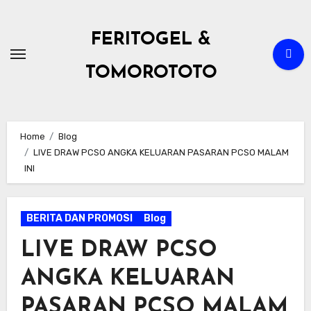
Skip
to
FERITOGEL &
content
TOMOROTOTO
Home
Blog
LIVE DRAW PCSO ANGKA KELUARAN PASARAN PCSO MALAM
INI
BERITA DAN PROMOSI
Blog
LIVE DRAW PCSO
ANGKA KELUARAN
PASARAN PCSO MALAM