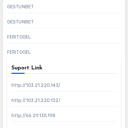
GESTUNBET
GESTUNBET
FERITOGEL
FERITOGEL
Suport Link
http://103.21.220.143/
http://103.21.220.132/
http://66.29.135.198