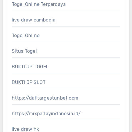
Togel Online Terpercaya
live draw cambodia
Togel Online
Situs Togel
BUKTI JP TOGEL
BUKTI JP SLOT
https://daftargestunbet.com
https://mixparlayindonesia.id/
live draw hk