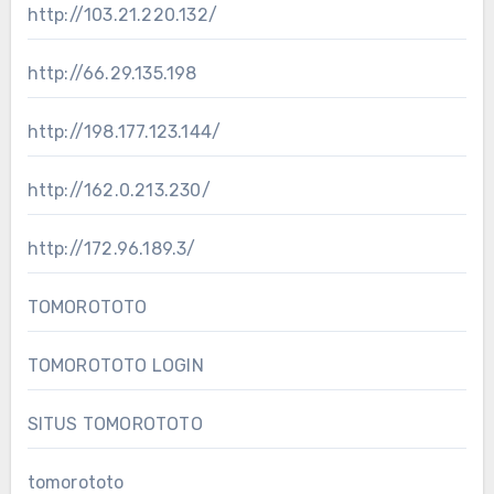
http://103.21.220.132/
http://66.29.135.198
http://198.177.123.144/
http://162.0.213.230/
http://172.96.189.3/
TOMOROTOTO
TOMOROTOTO LOGIN
SITUS TOMOROTOTO
tomorototo