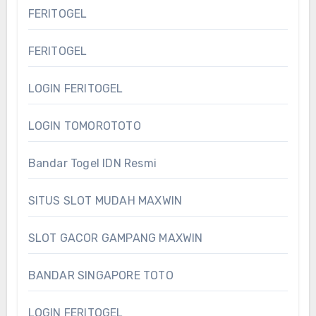
FERITOGEL
FERITOGEL
LOGIN FERITOGEL
LOGIN TOMOROTOTO
Bandar Togel IDN Resmi
SITUS SLOT MUDAH MAXWIN
SLOT GACOR GAMPANG MAXWIN
BANDAR SINGAPORE TOTO
LOGIN FERITOGEL