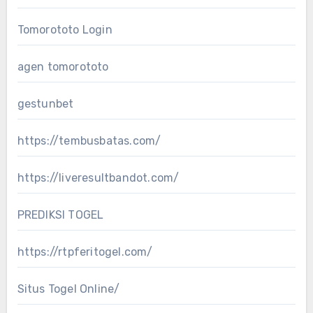
Tomorototo Login
agen tomorototo
gestunbet
https://tembusbatas.com/
https://liveresultbandot.com/
PREDIKSI TOGEL
https://rtpferitogel.com/
Situs Togel Online/