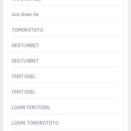
live draw hk
TOMOROTOTO
GESTUNBET
GESTUNBET
FERITOGEL
FERITOGEL
LOGIN FERITOGEL
LOGIN TOMOROTOTO