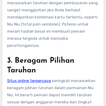
menawarkan taruhan dengan pembayaran yang
sangat menggiurkan jika Anda berhasil
mendapatkan kombinasi kartu tertentu, seperti
Niu Niu (total poin sembilan). Potensi untuk
meraih hadiah besar ini membuat pemain
merasa tergoda untuk mencoba
peruntungannya.
3. Beragam Pilihan
Taruhan
Situs online terpercaya
seringkali menawarkan
beragam pilihan taruhan dalam permainan Niu
Niu. Ini berarti pemain dapat memilih taruhan
sesuai dengan anggaran mereka dan tingkat