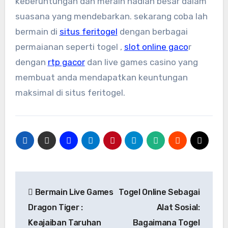
keberuntungan dan meraih hadiah besar dalam
suasana yang mendebarkan. sekarang coba lah
bermain di
situs feritogel
dengan berbagai
permaianan seperti togel ,
slot online gaco
r
dengan
rtp gacor
dan live games casino yang
membuat anda mendapatkan keuntungan
maksimal di situs feritogel.
Post
Bermain Live Games
Togel Online Sebagai
navigation
Dragon Tiger :
Alat Sosial:
Keajaiban Taruhan
Bagaimana Togel