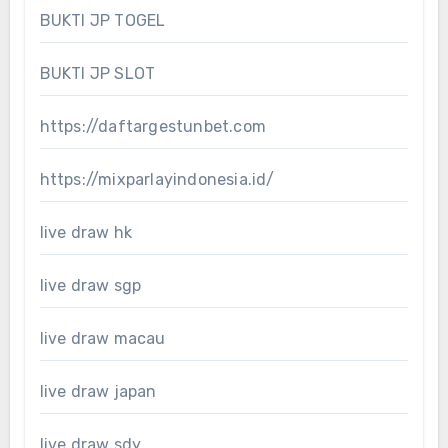
BUKTI JP TOGEL
BUKTI JP SLOT
https://daftargestunbet.com
https://mixparlayindonesia.id/
live draw hk
live draw sgp
live draw macau
live draw japan
live draw sdy