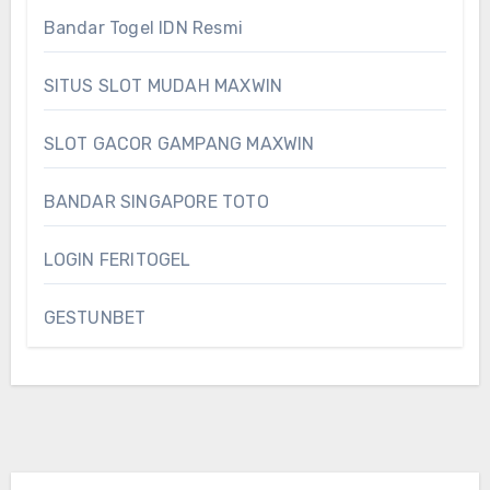
Bandar Togel IDN Resmi
SITUS SLOT MUDAH MAXWIN
SLOT GACOR GAMPANG MAXWIN
BANDAR SINGAPORE TOTO
LOGIN FERITOGEL
GESTUNBET