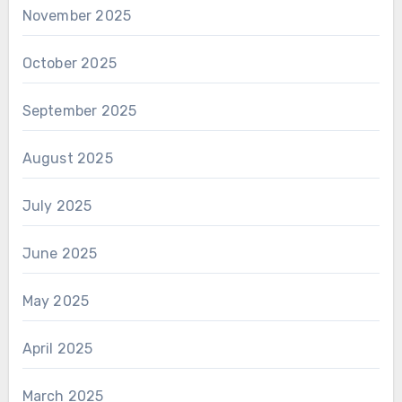
November 2025
October 2025
September 2025
August 2025
July 2025
June 2025
May 2025
April 2025
March 2025