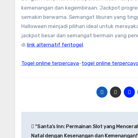
kemenangan dan kegembiraan. Jackpot progre
semakin berwarna. Semangat liburan yang tin
Halloween menjadi pilihan ideal untuk merayak
jackpot besar dan semangat bermain yang pe
di
link alternatif feritogel
.
Togel online terpercaya
–
togel online terpercay
Post
“Santa’s Inn: Permainan Slot yang Mencer
navigation
Natal dengan Kesenangan dan Kemenangan!