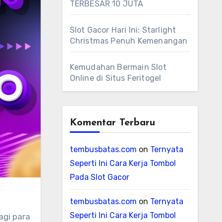
TERBESAR 10 JUTA
Slot Gacor Hari Ini: Starlight
Christmas Penuh Kemenangan
Kemudahan Bermain Slot
Online di Situs Feritogel
Komentar Terbaru
tembusbatas.com
on
Ternyata
Seperti Ini Cara Kerja Tombol
Pada Slot Gacor
tembusbatas.com
on
Ternyata
Seperti Ini Cara Kerja Tombol
agi para