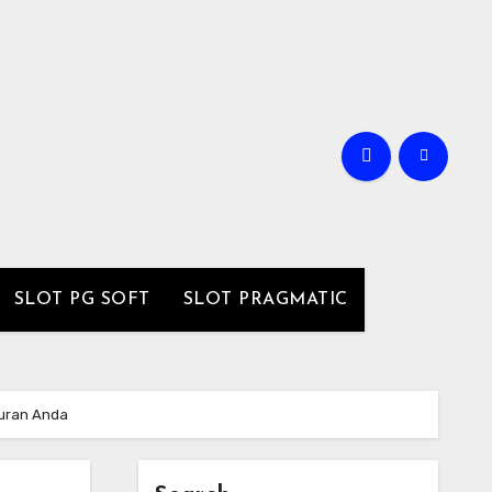
O
SLOT PG SOFT
SLOT PRAGMATIC
buran Anda