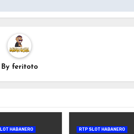
By
feritoto
SLOT HABANERO
RTP SLOT HABANERO