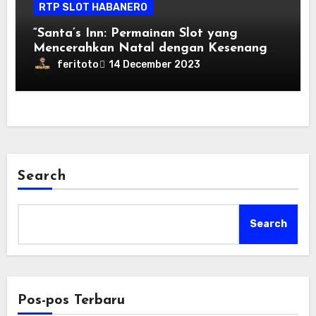
RTP SLOT HABANERO
“Santa’s Inn: Permainan Slot yang
Mencerahkan Natal dengan Kesenangan
dan Kemenangan!”
feritoto
14 December 2023
Search
Search
Pos-pos Terbaru