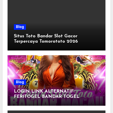
Blog
Situs Toto Bandar Slot Gacor
Terpercaya Tomorototo 2026
Blog
LOGIN LINK ALTERNATIF
FERITOGEL BANDAR TOGEL
TERPERCAYA