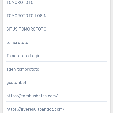
TOMOROTOTO
TOMOROTOTO LOGIN
SITUS TOMOROTOTO
tomorototo
Tomorototo Login
agen tomorototo
gestunbet
https://tembusbatas.com/
https://liveresultbandot.com/