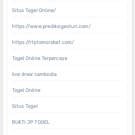
Situs Togel Online/
https://www.prediksigestun.com/
https://rtptomorobet.com/
Togel Online Terpercaya
live draw cambodia
Togel Online
Situs Togel
BUKTI JP TOGEL