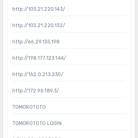
http://103.21.220.143/
http://103.21.220.132/
http://66.29.135.198
http://198.177.123.144/
http://162.0.213.230/
http://172.96.189.3/
TOMOROTOTO
TOMOROTOTO LOGIN