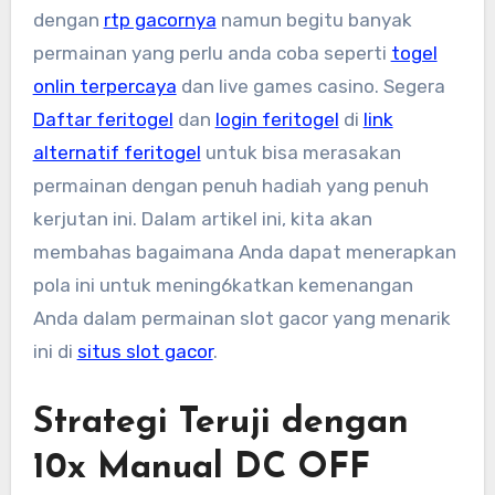
dengan
rtp gacornya
namun begitu banyak
permainan yang perlu anda coba seperti
togel
onlin terpercaya
dan live games casino. Segera
Daftar feritogel
dan
login feritogel
di
link
alternatif feritogel
untuk bisa merasakan
permainan dengan penuh hadiah yang penuh
kerjutan ini. Dalam artikel ini, kita akan
membahas bagaimana Anda dapat menerapkan
pola ini untuk mening6katkan kemenangan
Anda dalam permainan slot gacor yang menarik
ini di
situs slot gacor
.
Strategi Teruji dengan
10x Manual DC OFF