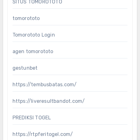
SITUS TOMOROTOTO
tomorototo
Tomorototo Login
agen tomorototo
gestunbet
https://tembusbatas.com/
https://liveresultbandot.com/
PREDIKSI TOGEL
https://rtpferitogel.com/