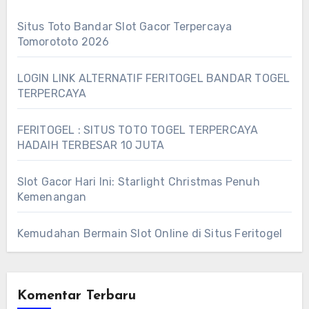
Situs Toto Bandar Slot Gacor Terpercaya
Tomorototo 2026
LOGIN LINK ALTERNATIF FERITOGEL BANDAR TOGEL
TERPERCAYA
FERITOGEL : SITUS TOTO TOGEL TERPERCAYA
HADAIH TERBESAR 10 JUTA
Slot Gacor Hari Ini: Starlight Christmas Penuh
Kemenangan
Kemudahan Bermain Slot Online di Situs Feritogel
Komentar Terbaru