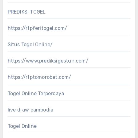
PREDIKSI TOGEL
https://rtpferitogel.com/
Situs Togel Online/
https://www.prediksigestun.com/
https://rtptomorobet.com/
Togel Online Terpercaya
live draw cambodia
Togel Online