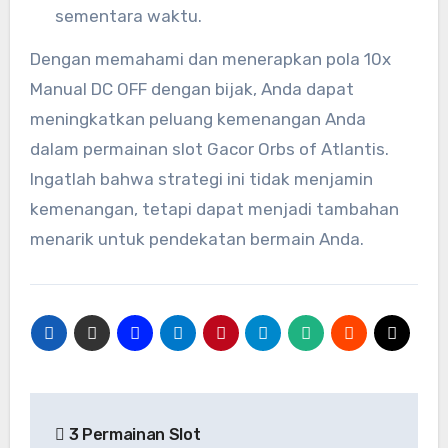
sementara waktu.
Dengan memahami dan menerapkan pola 10x
Manual DC OFF dengan bijak, Anda dapat
meningkatkan peluang kemenangan Anda
dalam permainan slot Gacor Orbs of Atlantis.
Ingatlah bahwa strategi ini tidak menjamin
kemenangan, tetapi dapat menjadi tambahan
menarik untuk pendekatan bermain Anda.
Post
3 Permainan Slot