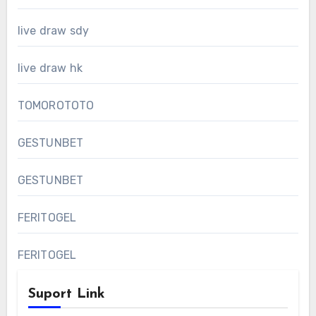
live draw sdy
live draw hk
TOMOROTOTO
GESTUNBET
GESTUNBET
FERITOGEL
FERITOGEL
Suport Link