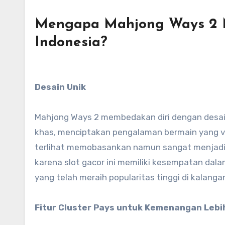
Mengapa Mahjong Ways 2 Me
Indonesia?
Desain Unik
Mahjong Ways 2 membedakan diri dengan desain
khas, menciptakan pengalaman bermain yang vi
terlihat memobasankan namun sangat menjadi P
karena slot gacor ini memiliki kesempatan d
yang telah meraih popularitas tinggi di kalang
Fitur Cluster Pays untuk Kemenangan Lebi