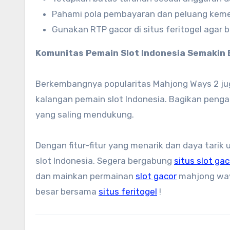
Pahami pola pembayaran dan peluang keme
Gunakan RTP gacor di situs feritogel aga
Komunitas Pemain Slot Indonesia Semakin
Berkembangnya popularitas Mahjong Ways 2 j
kalangan pemain slot Indonesia. Bagikan pengal
yang saling mendukung.
Dengan fitur-fitur yang menarik dan daya tarik 
slot Indonesia. Segera bergabung
situs slot gac
dan mainkan permainan
slot gacor
mahjong way
besar bersama
situs feritogel
!