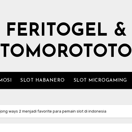
FERITOGEL &
TOMOROTOT
MOSI
SLOT HABANERO
SLOT MICROGAMING
ong ways 2 menjadi favorite para pemain slot di indonesia