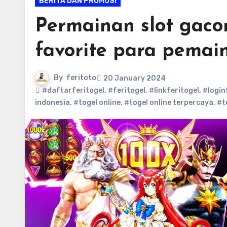
BERITA DAN PROMOSI
Permainan slot gaco
favorite para pemain
By
feritoto
20 January 2024
#daftarferitogel
,
#feritogel
,
#linkferitogel
,
#login
indonesia
,
#togel online
,
#togel online terpercaya
,
#t