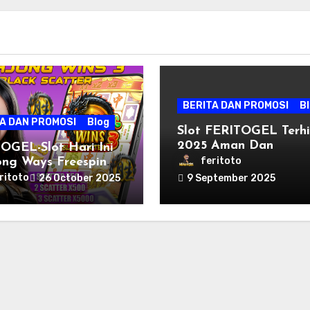
BERITA DAN PROMOSI
B
A DAN PROMOSI
Blog
Slot FERITOGEL Terhi
2025 Aman Dan
OGEL-Slot Hari Ini
Terpercaya
feritoto
ng Ways Freespin
i-kali
ritoto
26 October 2025
9 September 2025