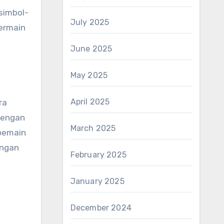
simbol-
July 2025
ermain
June 2025
May 2025
April 2025
ra
dengan
March 2025
pemain
engan
February 2025
January 2025
December 2024