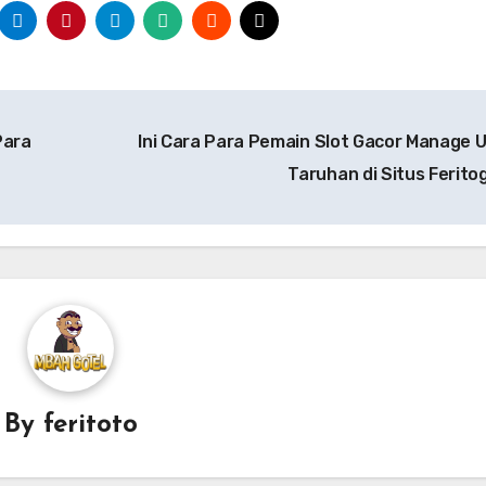
Para
Ini Cara Para Pemain Slot Gacor Manage 
Taruhan di Situs Ferito
By
feritoto