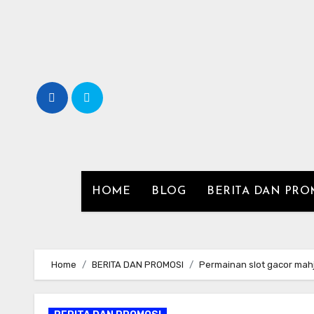
Skip
to
content
HOME
BLOG
BERITA DAN PRO
Home
BERITA DAN PROMOSI
Permainan slot gacor mahj