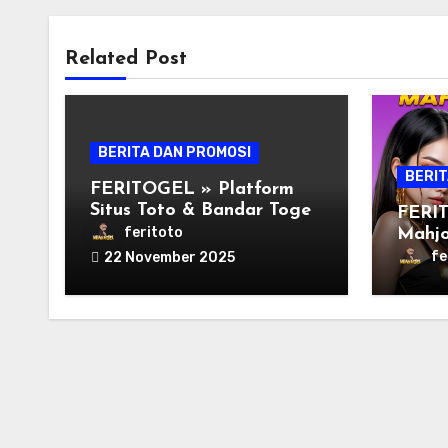
Related Post
BERITA DAN PROMOSI
BERIT
FERITOGEL » Platform
Situs Toto & Bandar Togel
FERIT
Terpercaya Indonesia
feritoto
Mahjo
Berkal
fe
22 November 2025