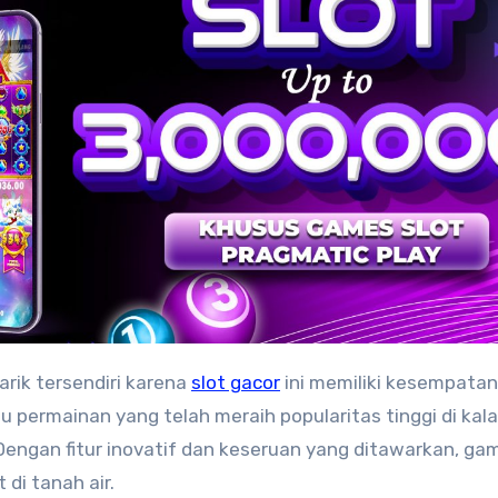
arik tersendiri karena
slot gacor
ini memiliki kesempata
permainan yang telah meraih popularitas tinggi di kal
 Dengan fitur inovatif dan keseruan yang ditawarkan, gam
 di tanah air.