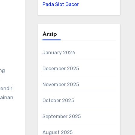
Pada Slot Gacor
Arsip
January 2026
December 2025
ng
a
November 2025
endiri
mainan
October 2025
September 2025
August 2025