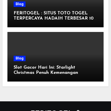
Blog
FERITOGEL : SITUS TOTO TOGEL
TERPERCAYA HADAIH TERBESAR 10
JUTA
Blog
Slot Gacor Hari Ini: Starlight
Christmas Penuh Kemenangan