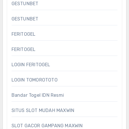
GESTUNBET
GESTUNBET
FERITOGEL
FERITOGEL
LOGIN FERITOGEL
LOGIN TOMOROTOTO
Bandar Togel IDN Resmi
SITUS SLOT MUDAH MAXWIN
SLOT GACOR GAMPANG MAXWIN