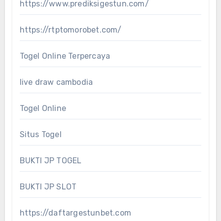
https://www.prediksigestun.com/
https://rtptomorobet.com/
Togel Online Terpercaya
live draw cambodia
Togel Online
Situs Togel
BUKTI JP TOGEL
BUKTI JP SLOT
https://daftargestunbet.com