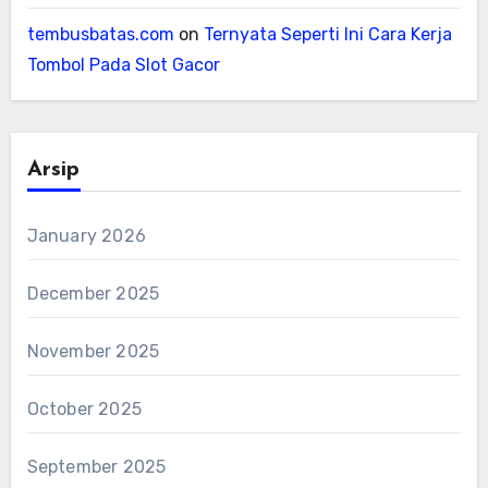
tembusbatas.com
on
Ternyata Seperti Ini Cara Kerja
Tombol Pada Slot Gacor
Arsip
January 2026
December 2025
November 2025
October 2025
September 2025