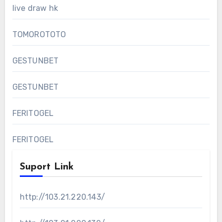
live draw hk
TOMOROTOTO
GESTUNBET
GESTUNBET
FERITOGEL
FERITOGEL
Suport Link
http://103.21.220.143/