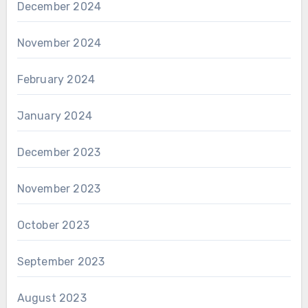
December 2024
November 2024
February 2024
January 2024
December 2023
November 2023
October 2023
September 2023
August 2023