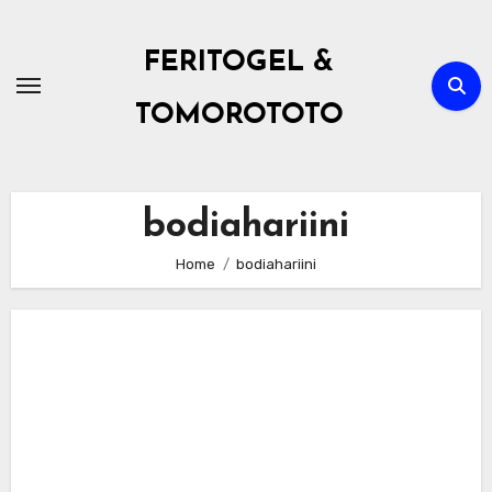
Skip
to
FERITOGEL &
content
TOMOROTOTO
bodiahariini
Home
bodiahariini