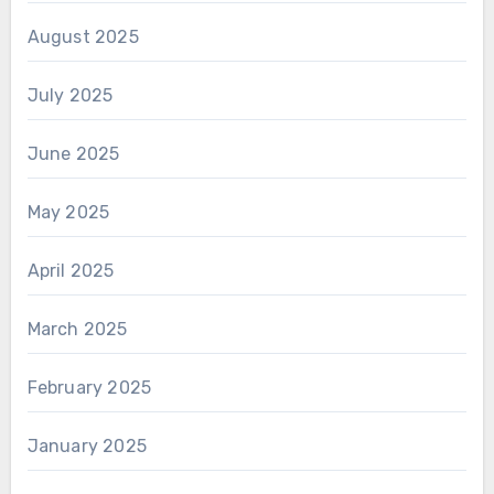
August 2025
July 2025
June 2025
May 2025
April 2025
March 2025
February 2025
January 2025