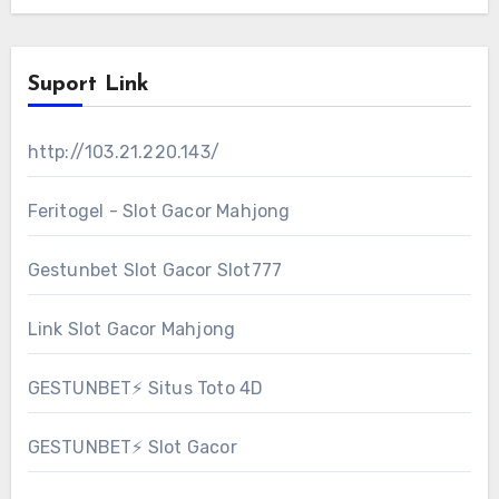
Suport Link
http://103.21.220.143/
Feritogel - Slot Gacor Mahjong
Gestunbet Slot Gacor Slot777
Link Slot Gacor Mahjong
GESTUNBET⚡️ Situs Toto 4D
GESTUNBET⚡️ Slot Gacor