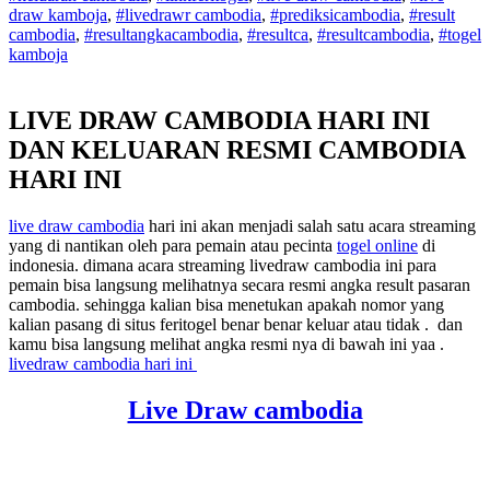
draw kamboja
,
#livedrawr cambodia
,
#prediksicambodia
,
#result
cambodia
,
#resultangkacambodia
,
#resultca
,
#resultcambodia
,
#togel
kamboja
LIVE DRAW CAMBODIA HARI INI
DAN KELUARAN RESMI CAMBODIA
HARI INI
live draw cambodia
hari ini akan menjadi salah satu acara streaming
yang di nantikan oleh para pemain atau pecinta
togel online
di
indonesia. dimana acara streaming livedraw cambodia ini para
pemain bisa langsung melihatnya secara resmi angka result pasaran
cambodia. sehingga kalian bisa menetukan apakah nomor yang
kalian pasang di situs feritogel benar benar keluar atau tidak . dan
kamu bisa langsung melihat angka resmi nya di bawah ini yaa .
livedraw cambodia hari ini
Live Draw cambodia