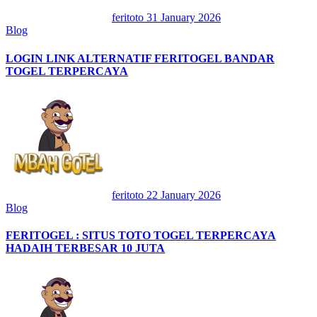
feritoto
31 January 2026
Blog
LOGIN LINK ALTERNATIF FERITOGEL BANDAR
TOGEL TERPERCAYA
feritoto
22 January 2026
Blog
FERITOGEL : SITUS TOTO TOGEL TERPERCAYA
HADAIH TERBESAR 10 JUTA