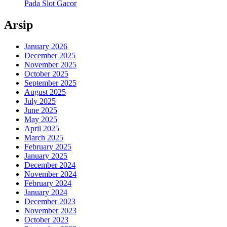
Pada Slot Gacor
Arsip
January 2026
December 2025
November 2025
October 2025
September 2025
August 2025
July 2025
June 2025
May 2025
April 2025
March 2025
February 2025
January 2025
December 2024
November 2024
February 2024
January 2024
December 2023
November 2023
October 2023