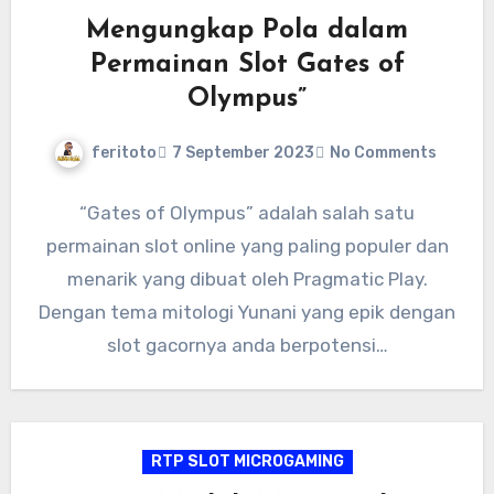
Mengungkap Pola dalam
Permainan Slot Gates of
Olympus”
feritoto
7 September 2023
No Comments
“Gates of Olympus” adalah salah satu
permainan slot online yang paling populer dan
menarik yang dibuat oleh Pragmatic Play.
Dengan tema mitologi Yunani yang epik dengan
slot gacornya anda berpotensi…
RTP SLOT MICROGAMING