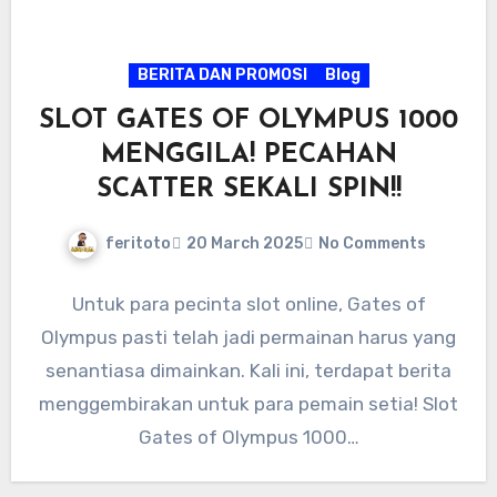
BERITA DAN PROMOSI
Blog
SLOT GATES OF OLYMPUS 1000
MENGGILA! PECAHAN
SCATTER SEKALI SPIN!!
feritoto
20 March 2025
No Comments
Untuk para pecinta slot online, Gates of
Olympus pasti telah jadi permainan harus yang
senantiasa dimainkan. Kali ini, terdapat berita
menggembirakan untuk para pemain setia! Slot
Gates of Olympus 1000…