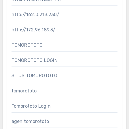
http://162.0.213.230/
http://172.96.189.3/
TOMOROTOTO
TOMOROTOTO LOGIN
SITUS TOMOROTOTO
tomorototo
Tomorototo Login
agen tomorototo