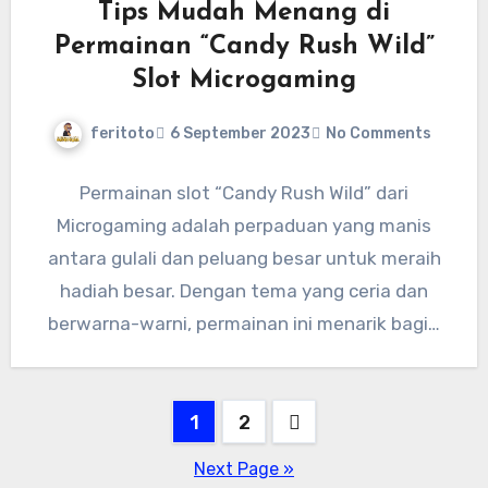
Tips Mudah Menang di
Permainan “Candy Rush Wild”
Slot Microgaming
feritoto
6 September 2023
No Comments
Permainan slot “Candy Rush Wild” dari
Microgaming adalah perpaduan yang manis
antara gulali dan peluang besar untuk meraih
hadiah besar. Dengan tema yang ceria dan
berwarna-warni, permainan ini menarik bagi…
Posts
1
2
pagination
Next Page »