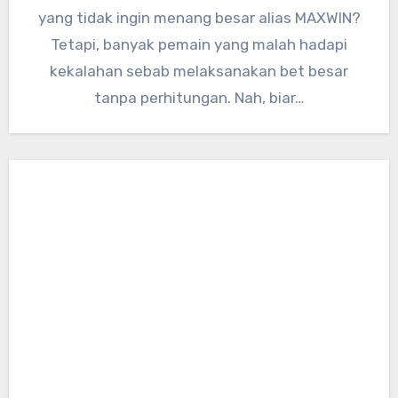
yang tidak ingin menang besar alias MAXWIN?
Tetapi, banyak pemain yang malah hadapi
kekalahan sebab melaksanakan bet besar
tanpa perhitungan. Nah, biar…