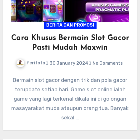
BERITA DAN PROMOSI
Cara Khusus Bermain Slot Gacor
Pasti Mudah Maxwin
feritoto
30 January 2024
No Comments
Bermain slot gacor dengan trik dan pola gacor
terupdate setiap hari. Game slot online ialah
game yang lagi terkenal dikala ini di golongan
masayarakat muda ataupun orang tua. Banyak
sekali…