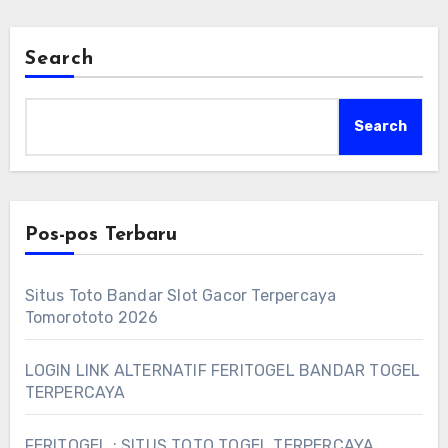
Search
Search
Pos-pos Terbaru
Situs Toto Bandar Slot Gacor Terpercaya
Tomorototo 2026
LOGIN LINK ALTERNATIF FERITOGEL BANDAR TOGEL
TERPERCAYA
FERITOGEL : SITUS TOTO TOGEL TERPERCAYA