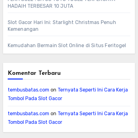
HADAIH TERBESAR 10 JUTA
Slot Gacor Hari Ini: Starlight Christmas Penuh
Kemenangan
Kemudahan Bermain Slot Online di Situs Feritogel
Komentar Terbaru
tembusbatas.com
on
Ternyata Seperti Ini Cara Kerja
Tombol Pada Slot Gacor
tembusbatas.com
on
Ternyata Seperti Ini Cara Kerja
Tombol Pada Slot Gacor