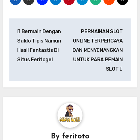
Post
Bermain Dengan
PERMAINAN SLOT
navigation
Saldo Tipis Namun
ONLINE TERPERCAYA
Hasil Fantastis Di
DAN MENYENANGKAN
Situs Feritogel
UNTUK PARA PEMAIN
SLOT
By
feritoto