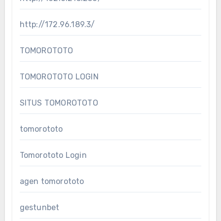
http://172.96.189.3/
TOMOROTOTO
TOMOROTOTO LOGIN
SITUS TOMOROTOTO
tomorototo
Tomorototo Login
agen tomorototo
gestunbet