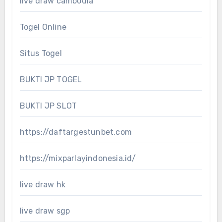
live draw cambodia
Togel Online
Situs Togel
BUKTI JP TOGEL
BUKTI JP SLOT
https://daftargestunbet.com
https://mixparlayindonesia.id/
live draw hk
live draw sgp