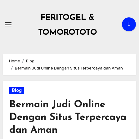
Skip
to
FERITOGEL &
content
TOMOROTOTO
Home
Blog
Bermain Judi Online Dengan Situs Terpercaya dan Aman
Blog
Bermain Judi Online
Dengan Situs Terpercaya
dan Aman