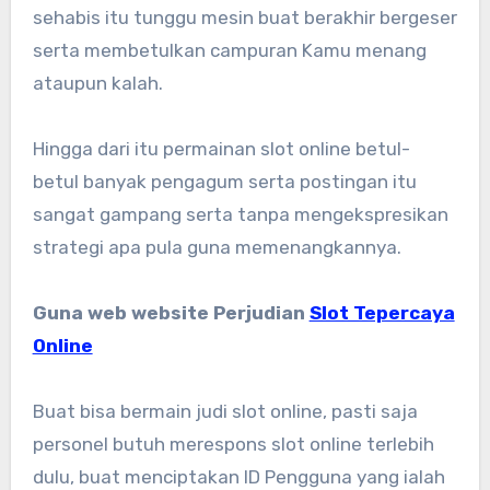
sehabis itu tunggu mesin buat berakhir bergeser
serta membetulkan campuran Kamu menang
ataupun kalah.
Hingga dari itu permainan slot online betul-
betul banyak pengagum serta postingan itu
sangat gampang serta tanpa mengekspresikan
strategi apa pula guna memenangkannya.
Guna web website Perjudian
Slot Tepercaya
Online
Buat bisa bermain judi slot online, pasti saja
personel butuh merespons slot online terlebih
dulu, buat menciptakan ID Pengguna yang ialah