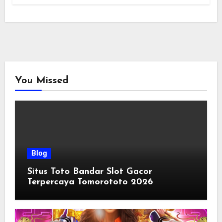
You Missed
Blog
Situs Toto Bandar Slot Gacor
Terpercaya Tomorototo 2026