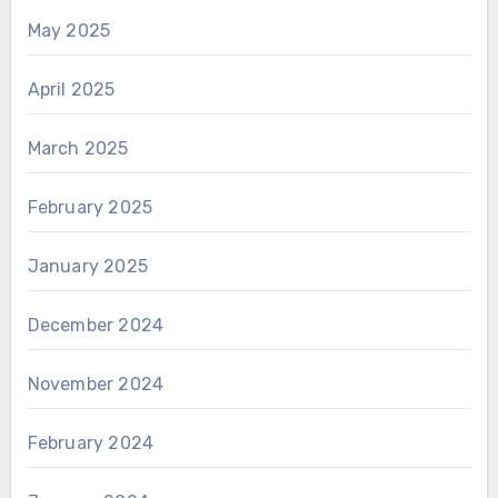
May 2025
April 2025
March 2025
February 2025
January 2025
December 2024
November 2024
February 2024