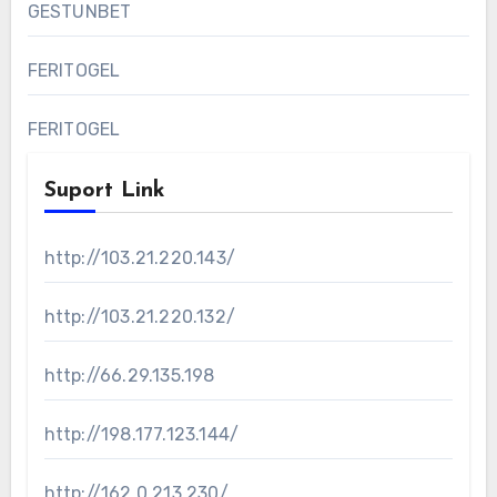
GESTUNBET
FERITOGEL
FERITOGEL
Suport Link
http://103.21.220.143/
http://103.21.220.132/
http://66.29.135.198
http://198.177.123.144/
http://162.0.213.230/