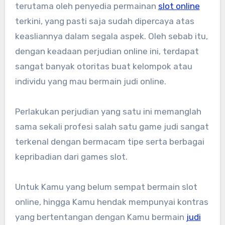
terutama oleh penyedia permainan
slot online
terkini, yang pasti saja sudah dipercaya atas
keasliannya dalam segala aspek. Oleh sebab itu,
dengan keadaan perjudian online ini, terdapat
sangat banyak otoritas buat kelompok atau
individu yang mau bermain judi online.
Perlakukan perjudian yang satu ini memanglah
sama sekali profesi salah satu game judi sangat
terkenal dengan bermacam tipe serta berbagai
kepribadian dari games slot.
Untuk Kamu yang belum sempat bermain slot
online, hingga Kamu hendak mempunyai kontras
yang bertentangan dengan Kamu bermain
judi