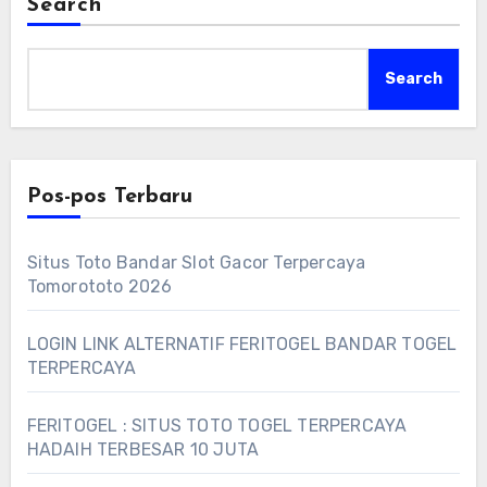
Search
Search
Pos-pos Terbaru
Situs Toto Bandar Slot Gacor Terpercaya
Tomorototo 2026
LOGIN LINK ALTERNATIF FERITOGEL BANDAR TOGEL
TERPERCAYA
FERITOGEL : SITUS TOTO TOGEL TERPERCAYA
HADAIH TERBESAR 10 JUTA