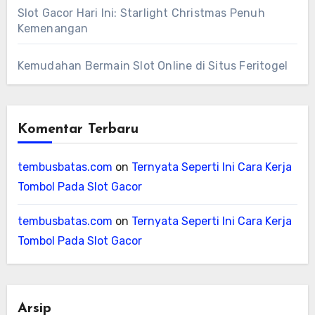
Slot Gacor Hari Ini: Starlight Christmas Penuh
Kemenangan
Kemudahan Bermain Slot Online di Situs Feritogel
Komentar Terbaru
tembusbatas.com
on
Ternyata Seperti Ini Cara Kerja
Tombol Pada Slot Gacor
tembusbatas.com
on
Ternyata Seperti Ini Cara Kerja
Tombol Pada Slot Gacor
Arsip