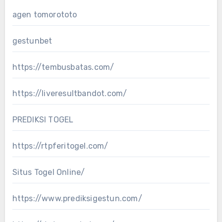
agen tomorototo
gestunbet
https://tembusbatas.com/
https://liveresultbandot.com/
PREDIKSI TOGEL
https://rtpferitogel.com/
Situs Togel Online/
https://www.prediksigestun.com/