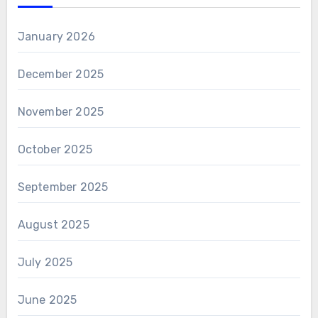
January 2026
December 2025
November 2025
October 2025
September 2025
August 2025
July 2025
June 2025