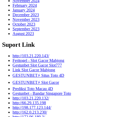
November 2024
February 2024
January 2024
December 2023
November 2023
October 2023
September 2023
August 2023
Suport Link
http://103.21.220.143/
Feritogel - Slot Gacor Mahjong
Gestunbet Slot Gacor Slot777
Link Slot Gacor Mahjong
GESTUNBET⚡️ Situs Toto 4D
GESTUNBET⚡️ Slot Gacor
Prediksi Toto Macau 4D
Gestunbet - Bandar Singapore Toto
http://103.21.220.132/
http://66.29.135.198
http://198.177.123.144/
http://162.0.213.230/
http://172.96.189.3/