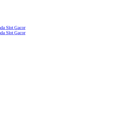
ada Slot Gacor
ada Slot Gacor