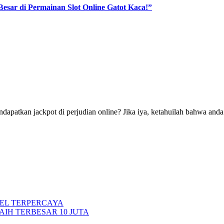
Besar di Permainan Slot Online Gatot Kaca!”
GEL TERPERCAYA
AIH TERBESAR 10 JUTA