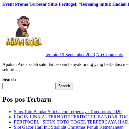
Event Promo Terbesar Situs Feritogel: “Bersaing untuk Hadiah 
feritoto
19 September 2023
No Comments
Apakah Anda salah satu dari sekian banyak orang yang berfantasi mendapatkan jackpot di perjudian online? Jika iya, ketahuilah bahwa anda tidak sendirian dalam mimpi ini. Banyak sekali pemain dari
seluruh…
Search
Search
Pos-pos Terbaru
Situs Toto Bandar Slot Gacor Terpercaya Tomorototo 2026
LOGIN LINK ALTERNATIF FERITOGEL BANDAR TO
FERITOGEL : SITUS TOTO TOGEL TERPERCAYA HAD
Slot Gacor Hari Ini: Starlight Christmas Penuh Kemenangan