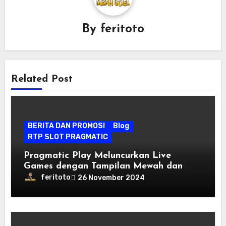
By
feritoto
Related Post
BERITA DAN PROMOSI
Blog
RTP SLOT PRAGMATIC
Pragmatic Play Meluncurkan Live
Games dengan Tampilan Mewah dan
Permainan Lebih Seru di SITUS
feritoto
26 November 2024
FERITOGEL