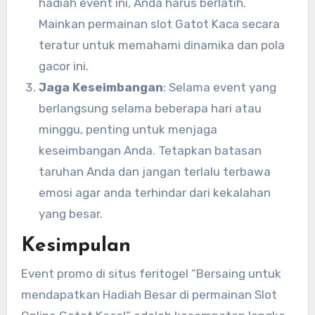
hadiah event ini, Anda harus berlatih.
Mainkan permainan slot Gatot Kaca secara
teratur untuk memahami dinamika dan pola
gacor ini.
Jaga Keseimbangan
: Selama event yang
berlangsung selama beberapa hari atau
minggu, penting untuk menjaga
keseimbangan Anda. Tetapkan batasan
taruhan Anda dan jangan terlalu terbawa
emosi agar anda terhindar dari kekalahan
yang besar.
Kesimpulan
Event promo di situs feritogel “Bersaing untuk
mendapatkan Hadiah Besar di permainan Slot