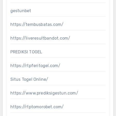
gestunbet
https://tembusbatas.com/
https://liveresultbandot.com/
PREDIKSI TOGEL
https://rtpferitogel.com/
Situs Togel Online/
https://www.prediksigestun.com/
https://rtptomorobet.com/