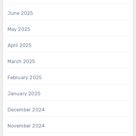
June 2025
May 2025
April 2025
March 2025
February 2025
January 2025
December 2024
November 2024