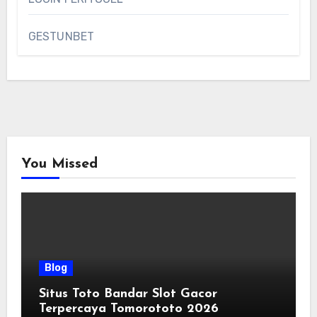
GESTUNBET
You Missed
Blog
Situs Toto Bandar Slot Gacor
Terpercaya Tomorototo 2026