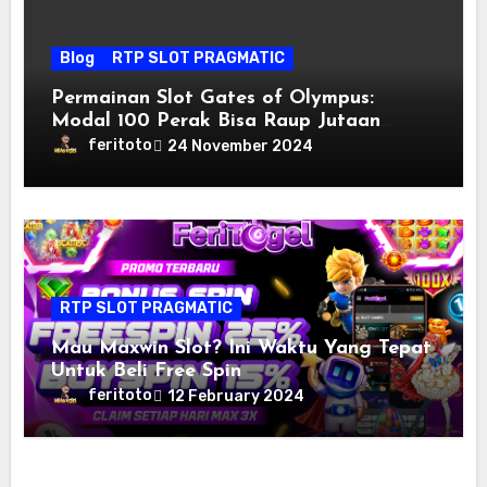
Blog
RTP SLOT PRAGMATIC
Permainan Slot Gates of Olympus:
Modal 100 Perak Bisa Raup Jutaan
Rupiah di Feritogel
feritoto
24 November 2024
RTP SLOT PRAGMATIC
Mau Maxwin Slot? Ini Waktu Yang Tepat
Untuk Beli Free Spin
feritoto
12 February 2024