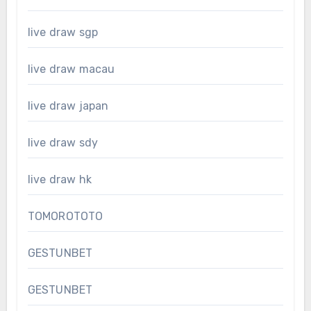
live draw sgp
live draw macau
live draw japan
live draw sdy
live draw hk
TOMOROTOTO
GESTUNBET
GESTUNBET