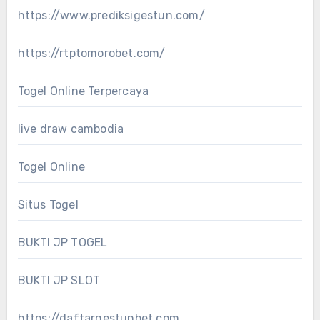
https://www.prediksigestun.com/
https://rtptomorobet.com/
Togel Online Terpercaya
live draw cambodia
Togel Online
Situs Togel
BUKTI JP TOGEL
BUKTI JP SLOT
https://daftargestunbet.com