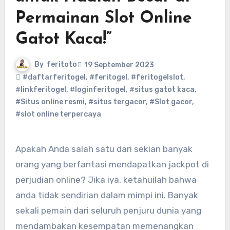
Permainan Slot Online
Gatot Kaca!”
By
feritoto
19 September 2023
#daftarferitogel
,
#feritogel
,
#feritogelslot
,
#linkferitogel
,
#loginferitogel
,
#situs gatot kaca
,
#Situs online resmi
,
#situs tergacor
,
#Slot gacor
,
#slot online terpercaya
Apakah Anda salah satu dari sekian banyak
orang yang berfantasi mendapatkan jackpot di
perjudian online? Jika iya, ketahuilah bahwa
anda tidak sendirian dalam mimpi ini. Banyak
sekali pemain dari seluruh penjuru dunia yang
mendambakan kesempatan memenangkan