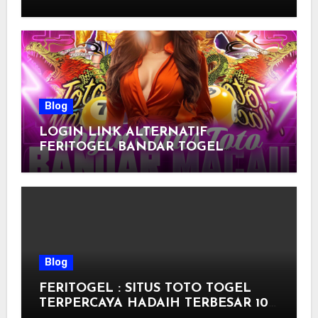
Blog
LOGIN LINK ALTERNATIF
FERITOGEL BANDAR TOGEL
TERPERCAYA
Blog
FERITOGEL : SITUS TOTO TOGEL
TERPERCAYA HADAIH TERBESAR 10